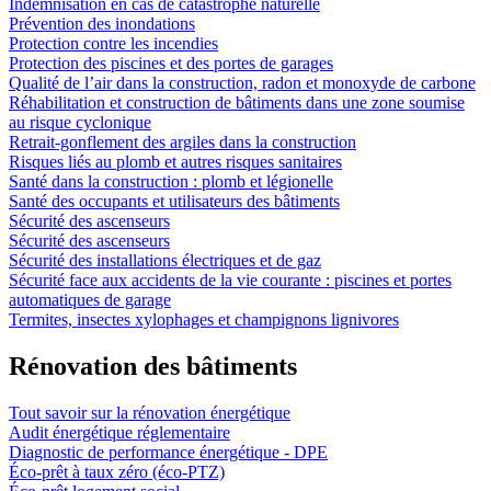
Indemnisation en cas de catastrophe naturelle
Prévention des inondations
Protection contre les incendies
Protection des piscines et des portes de garages
Qualité de l’air dans la construction, radon et monoxyde de carbone
Réhabilitation et construction de bâtiments dans une zone soumise
au risque cyclonique
Retrait-gonflement des argiles dans la construction
Risques liés au plomb et autres risques sanitaires
Santé dans la construction : plomb et légionelle
Santé des occupants et utilisateurs des bâtiments
Sécurité des ascenseurs
Sécurité des ascenseurs
Sécurité des installations électriques et de gaz
Sécurité face aux accidents de la vie courante : piscines et portes
automatiques de garage
Termites, insectes xylophages et champignons lignivores
Rénovation des bâtiments
Tout savoir sur la rénovation énergétique
Audit énergétique réglementaire
Diagnostic de performance énergétique - DPE
Éco-prêt à taux zéro (éco-PTZ)