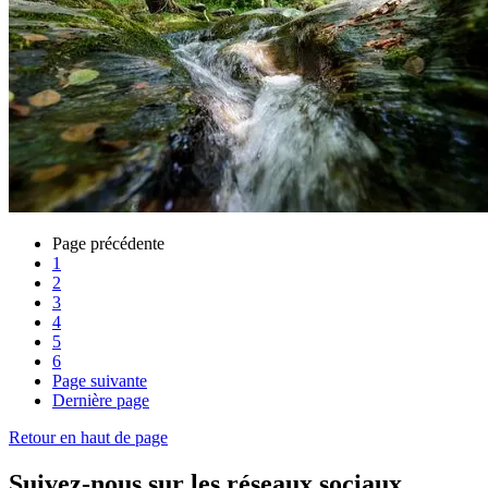
Page précédente
1
2
3
4
5
6
Page suivante
Dernière page
Retour en haut de page
Suivez-nous sur les réseaux sociaux