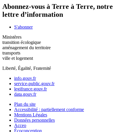
Abonnez-vous à Terre à Terre, notre
lettre d’information
S'abonner
Ministères
transition écologique
aménagement du territoire
transports
ville et logement
Liberté, Égalité, Fraternité
info.gouv.fr
service-public.gouv.fr
legifrance.gouv.fr
data.gouv.fr
Plan du site
Accessibilité : partiellement conforme
Mentions Légales
Données personnelles
Acceo
Écoconception