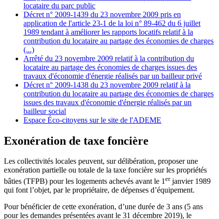
locataire du parc public
Décret n° 2009-1439 du 23 novembre 2009 pris en
application de l'article 23-1 de la loi n° 89-462 du 6 juillet
1989 tendant à améliorer les rapports locatifs relatif à la
contribution du locataire au partage des économies de charges
(...)
Arrêté du 23 novembre 2009 relatif à la contribution du
locataire au partage des économies de charges issues des
travaux d'économie d'énergie réalisés par un bailleur privé
Décret n° 2009-1438 du 23 novembre 2009 relatif à la
contribution du locataire au partage des économies de charges
issues des travaux d'économie d'énergie réalisés par un
bailleur social
Espace Éco-citoyens sur le site de l'ADEME
Exonération de taxe foncière
Les collectivités locales peuvent, sur délibération, proposer une
exonération partielle ou totale de la taxe foncière sur les propriétés
er
bâties (TFPB) pour les logements achevés avant le 1
janvier 1989
qui font l’objet, par le propriétaire, de dépenses d’équipement.
Pour bénéficier de cette exonération, d’une durée de 3 ans (5 ans
pour les demandes présentées avant le 31 décembre 2019), le