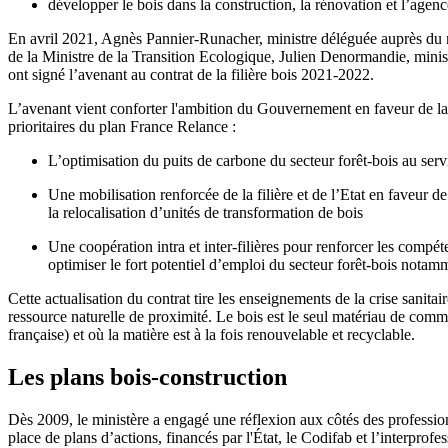
développer le bois dans la construction, la rénovation et l’agen
En avril 2021, Agnès Pannier-Runacher, ministre déléguée auprès du 
de la Ministre de la Transition Ecologique, Julien Denormandie, mi
ont signé l’avenant au contrat de la filière bois 2021-2022.
L’avenant vient conforter l'ambition du Gouvernement en faveur de la f
prioritaires du plan France Relance :
L’optimisation du puits de carbone du secteur forêt-bois au serv
Une mobilisation renforcée de la filière et de l’Etat en faveur de
la relocalisation d’unités de transformation de bois
Une coopération intra et inter-filières pour renforcer les compét
optimiser le fort potentiel d’emploi du secteur forêt-bois notamm
Cette actualisation du contrat tire les enseignements de la crise sanita
ressource naturelle de proximité. Le bois est le seul matériau de c
française) et où la matière est à la fois renouvelable et recyclable.
Les plans bois-construction
Dès 2009, le ministère a engagé une réflexion aux côtés des professionn
place de plans d’actions, financés par l'État, le Codifab et l’interprofe