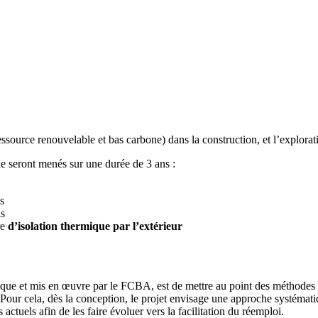
essource renouvelable et bas carbone) dans la construction, et l’explorati
e seront menés sur une durée de 3 ans :
s
is
re
d’isolation thermique par l’extérieur
gique et mis en
œuvre
par le FCBA,
est de mettre au point
des
méthodes e
Pour cela, dès la conception, le projet envisage une approche systémati
 actuels afin de les faire évoluer vers la facilitation du réemploi.