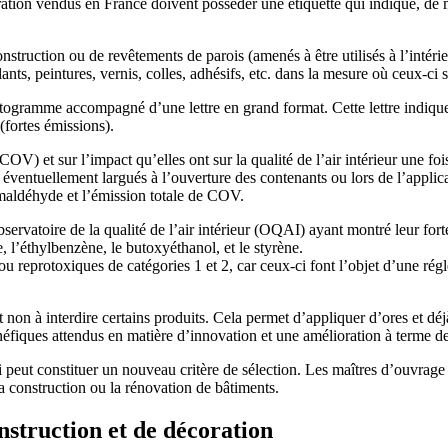
ation vendus en France doivent posséder une étiquette qui indique, de ma
struction ou de revêtements de parois (amenés à être utilisés à l’intérieu
ants, peintures, vernis, colles, adhésifs, etc. dans la mesure où ceux-ci s
ictogramme accompagné d’une lettre en grand format. Cette lettre indique 
 (fortes émissions).
V) et sur l’impact qu’elles ont sur la qualité de l’air intérieur une foi
nts éventuellement largués à l’ouverture des contenants ou lors de l’app
maldéhyde et l’émission totale de COV.
ervatoire de la qualité de l’air intérieur (OQAI) ayant montré leur forte
, l’éthylbenzène, le butoxyéthanol, et le styrène.
reprotoxiques de catégories 1 et 2, car ceux-ci font l’objet d’une régle
t non à interdire certains produits. Cela permet d’appliquer d’ores et dé
néfiques attendus en matière d’innovation et une amélioration à terme de
 peut constituer un nouveau critère de sélection. Les maîtres d’ouvrag
la construction ou la rénovation de bâtiments.
onstruction et de décoration