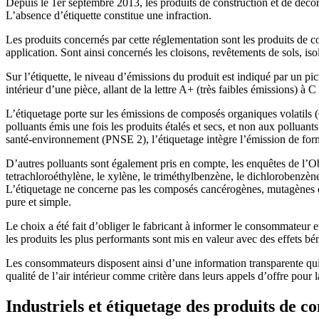
Depuis le 1er septembre 2013, les produits de construction et de décor
L’absence d’étiquette constitue une infraction.
Les produits concernés par cette réglementation sont les produits de con
application. Sont ainsi concernés les cloisons, revêtements de sols, isol
Sur l’étiquette, le niveau d’émissions du produit est indiqué par un p
intérieur d’une pièce, allant de la lettre A+ (très faibles émissions) à C
L’étiquetage porte sur les émissions de composés organiques volatils (CO
polluants émis une fois les produits étalés et secs, et non aux pollua
santé-environnement (PNSE 2), l’étiquetage intègre l’émission de for
D’autres polluants sont également pris en compte, les enquêtes de l’Obs
tetrachloroéthylène, le xylène, le triméthylbenzène, le dichlorobenzène
L’étiquetage ne concerne pas les composés cancérogènes, mutagènes ou 
pure et simple.
Le choix a été fait d’obliger le fabricant à informer le consommateur e
les produits les plus performants sont mis en valeur avec des effets bé
Les consommateurs disposent ainsi d’une information transparente qui
qualité de l’air intérieur comme critère dans leurs appels d’offre pour 
Industriels et étiquetage des produits de c