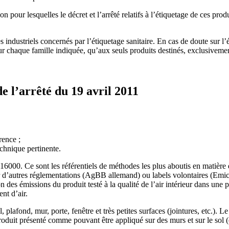
ion pour lesquelles le décret et l’arrêté relatifs à l’étiquetage de ces p
es industriels concernés par l’étiquetage sanitaire. En cas de doute sur l’
our chaque famille indiquée, qu’aux seuls produits destinés, exclusivemen
e l’arrêté du 19 avril 2011
rence ;
echnique pertinente.
O 16000. Ce sont les référentiels de méthodes les plus aboutis en matiè
pour d’autres réglementations (AgBB allemand) ou labels volontaires (
n des émissions du produit testé à la qualité de l’air intérieur dans une 
nt d’air.
 plafond, mur, porte, fenêtre et très petites surfaces (jointures, etc.). L
produit présenté comme pouvant être appliqué sur des murs et sur le sol (o