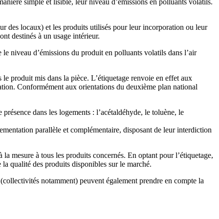
nière simple et lisible, leur niveau d’émissions en polluants volatils.
r des locaux) et les produits utilisés pour leur incorporation ou leur
ont destinés à un usage intérieur.
le niveau d’émissions du produit en polluants volatils dans l’air
s le produit mis dans la pièce. L’étiquetage renvoie en effet aux
lication. Conformément aux orientations du deuxième plan national
 présence dans les logements : l’acétaldéhyde, le toluène, le
mentation parallèle et complémentaire, disposant de leur interdiction
jà la mesure à tous les produits concernés. En optant pour l’étiquetage,
 la qualité des produits disponibles sur le marché.
e (collectivités notamment) peuvent également prendre en compte la