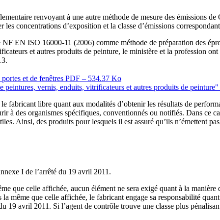
 réglementaire renvoyant à une autre méthode de mesure des émissions 
uler les concentrations d’exposition et la classe d’émissions correspondant
orme NF EN ISO 16000-11 (2006) comme méthode de préparation des éprou
itrificateurs et autres produits de peinture, le ministère et la profession
13.
 portes et de fenêtres
PDF – 534.37 Ko
peintures, vernis, enduits, vitrificateurs et autres produits de peinture
e le fabricant libre quant aux modalités d’obtenir les résultats de perform
courir à des organismes spécifiques, conventionnés ou notifiés. Dans ce c
les. Ainsi, des produits pour lesquels il est assuré qu’ils n’émettent pas 
annexe I de l’arrêté du 19 avril 2011.
même que celle affichée, aucun élément ne sera exigé quant à la manière d
 la même que celle affichée, le fabricant engage sa responsabilité quant à 
du 19 avril 2011. Si l’agent de contrôle trouve une classe plus pénalisan