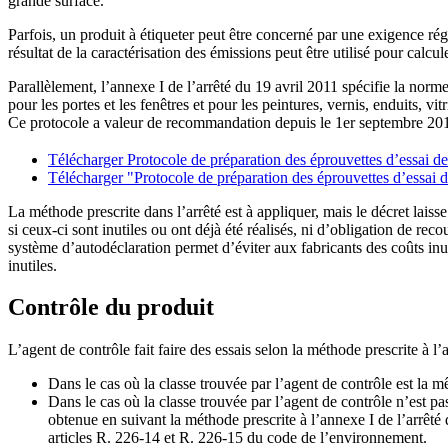
grande surface.
Parfois, un produit à étiqueter peut être concerné par une exigence
résultat de la caractérisation des émissions peut être utilisé pour calc
Parallèlement, l’annexe I de l’arrêté du 19 avril 2011 spécifie la n
pour les portes et les fenêtres et pour les peintures, vernis, enduits, v
Ce protocole a valeur de recommandation depuis le 1er septembre 20
Télécharger Protocole de préparation des éprouvettes d’essai de
Télécharger "Protocole de préparation des éprouvettes d’essai de 
La méthode prescrite dans l’arrêté est à appliquer, mais le décret laiss
si ceux-ci sont inutiles ou ont déjà été réalisés, ni d’obligation de re
système d’autodéclaration permet d’éviter aux fabricants des coûts inuti
inutiles.
Contrôle du produit
L’agent de contrôle fait faire des essais selon la méthode prescrite à l’
Dans le cas où la classe trouvée par l’agent de contrôle est la 
Dans le cas où la classe trouvée par l’agent de contrôle n’est pas
obtenue en suivant la méthode prescrite à l’annexe I de l’arrêté 
articles R. 226-14 et R. 226-15 du code de l’environnement.