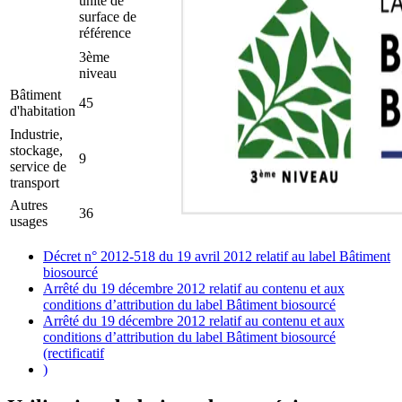
unité de
surface de
référence
3ème
niveau
Bâtiment
45
d'habitation
Industrie,
stockage,
9
service de
transport
Autres
36
usages
Décret n° 2012-518 du 19 avril 2012 relatif au label Bâtiment
biosourcé
Arrêté du 19 décembre 2012 relatif au contenu et aux
conditions d’attribution du label Bâtiment biosourcé
Arrêté du 19 décembre 2012 relatif au contenu et aux
conditions d’attribution du label Bâtiment biosourcé
(rectificatif
)