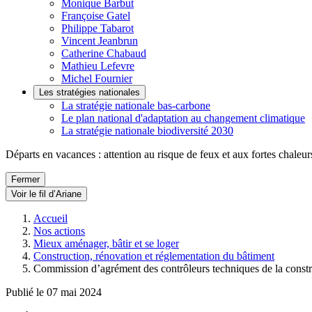
Monique Barbut
Françoise Gatel
Philippe Tabarot
Vincent Jeanbrun
Catherine Chabaud
Mathieu Lefevre
Michel Fournier
Les stratégies nationales
La stratégie nationale bas-carbone
Le plan national d'adaptation au changement climatique
La stratégie nationale biodiversité 2030
Départs en vacances : attention au risque de feux et aux fortes chaleur
Fermer
Voir le fil d’Ariane
Accueil
Nos actions
Mieux aménager, bâtir et se loger
Construction, rénovation et réglementation du bâtiment
Commission d’agrément des contrôleurs techniques de la cons
Publié le 07 mai 2024