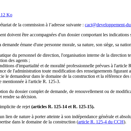
.12 Ko
tariat de la commission à l’adresse suivante :
cact@developpement-dur
nt doivent être accompagnées d'un dossier comportant les indications s
 demande émane d'une personne morale, sa nature, son siège, sa nationa
atique du personnel de direction, l'organisation interne de la direction t
tion des agents ;
tions d'impartialité et de moralité professionnelle prévues à l'article R
ce de l'administration toute modification des renseignements figurant a
icie le demandeur dans le domaine de la construction et la référence des 
e mentionnée à l'article R. 125-3.
ception du dossier complet de demande, de renouvellement ou de modific
t rendre sa décision.
implicite de rejet
(articles R. 125-14 et R. 125-15).
cun lien de nature à porter atteinte à son indépendance générale et abso
pertise dans le domaine de la construction (
article R. 125-4 du CCH
).