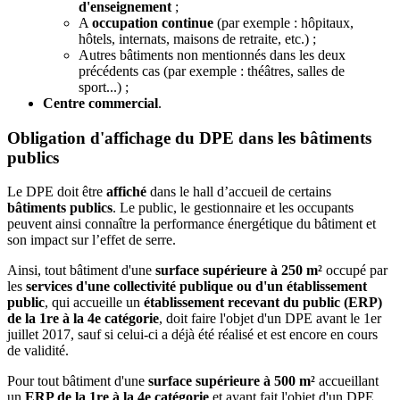
d'enseignement
;
A
occupation continue
(par exemple : hôpitaux,
hôtels, internats, maisons de retraite, etc.) ;
Autres bâtiments non mentionnés dans les deux
précédents cas (par exemple : théâtres, salles de
sport...) ;
Centre commercial
.
Obligation d'affichage du DPE dans les bâtiments
publics
Le DPE doit être
affiché
dans le hall d’accueil de certains
bâtiments publics
. Le public, le gestionnaire et les occupants
peuvent ainsi connaître la performance énergétique du bâtiment et
son impact sur l’effet de serre.
Ainsi, tout bâtiment d'une
surface supérieure à 250 m²
occupé par
les
services d'une collectivité publique ou d'un établissement
public
, qui accueille un
établissement recevant du public (ERP)
de la 1re à la 4e catégorie
, doit faire l'objet d'un DPE avant le 1er
juillet 2017, sauf si celui-ci a déjà été réalisé et est encore en cours
de validité.
Pour tout bâtiment d'une
surface supérieure à 500 m²
accueillant
un
ERP de la 1re à la 4e catégorie
et ayant fait l'objet d'un DPE