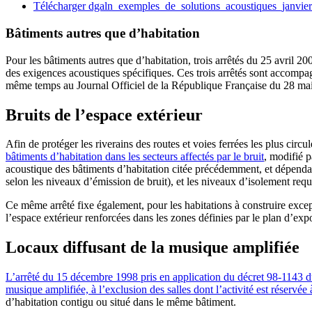
Télécharger dgaln_exemples_de_solutions_acoustiques_janvi
Bâtiments autres que d’habitation
Pour les bâtiments autres que d’habitation, trois arrêtés du 25 avril 20
des exigences acoustiques spécifiques. Ces trois arrêtés sont accompagn
même temps au Journal Officiel de la République Française du 28 ma
Bruits de l’espace extérieur
Afin de protéger les riverains des routes et voies ferrées les plus circu
bâtiments d’habitation dans les secteurs affectés par le bruit
, modifié p
acoustique des bâtiments d’habitation citée précédemment, et dépendant 
selon les niveaux d’émission de bruit), et les niveaux d’isolement requi
Ce même arrêté fixe également, pour les habitations à construire exce
l’espace extérieur renforcées dans les zones définies par le plan d’exp
Locaux diffusant de la musique amplifiée
L’arrêté du 15 décembre 1998 pris en application du décret 98-1143 du 
musique amplifiée, à l’exclusion des salles dont l’activité est réservé
d’habitation contigu ou situé dans le même bâtiment.