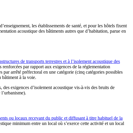
 d’enseignement, les établissements de santé, et pour les hôtels fixent
ementation acoustique des bâtiments autres que d’habitation, parue en
structures de transports terrestres et à l’isolement acoustique des
s renforcées par rapport aux exigences de la réglementation
 par arrêté préfectoral en une catégorie (cinq catégories possibles
u bâtiment à la voie.
 des exigences d’isolement acoustique vis-à-vis des bruits de
e l’urbanisme).
ts ou locaux recevant du public et diffusant à titre habituel de la
ustique minimum entre un local où s’exerce cette activité et un local