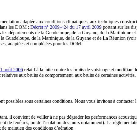
entation adaptée aux conditions climatiques, aux techniques constructiv
s dans les DOM :
Décret n° 2009-424 du 17 avril 2009
portant sur les dis
ns les départements de la Guadeloupe, de la Guyane, de la Martinique e
e la Guadeloupe, de la Martinique, de la Guyane et de La Réunion (voir
rises, adaptées et complétées pour les DOM.
31 août 2006
relatif à la lutte contre les bruits de voisinage et modifiant
elatives aux bruits de comportement, aux bruits de certaines activités, e
nt possibles sous certaines conditions. Nous vous invitons à contacter l
stant, il convient de veiller à ne pas dégrader les performances acousti
ement de fenêtres, ou de l’isolation des murs notamment). La réglementat
 de maintien des conditions d’aération.