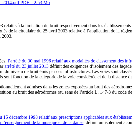
er_2014.pdf
PDF – 2.53 Mo
03 relatifs à la limitation du bruit respectivement dans les établissements
és de la circulaire du 25 avril 2003 relative à l’application de la régl
i 2003.
lées,
l’arrêté du 30 mai 1996 relatif aux modalités de classement des infra
ar
arrêté du 23 juillet 2013
définit des exigences d’isolement des façade
du niveau de bruit émis par ces infrastructures. Les voies sont classées
s sont fonction de la catégorie de la voie considérée et de la distance d
ptionnellement admises dans les zones exposées au bruit des aérodromes,
osition au bruit des aérodromes (au sens de l’article L. 147-3 du code d
15 décembre 1998 relatif aux prescriptions applicables aux établissemen
e à l’enseignement de la musique et de la danse
, définit un isolement aco