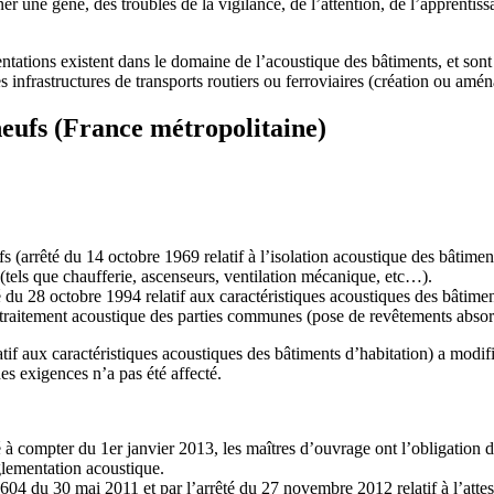
er une gêne, des troubles de la vigilance, de l’attention, de l’apprentissa
mentations existent dans le domaine de l’acoustique des bâtiments, et s
 infrastructures de transports routiers ou ferroviaires (création ou amé
eufs (France métropolitaine)
(arrêté du 14 octobre 1969 relatif à l’isolation acoustique des bâtiment
(tels que chaufferie, ascenseurs, ventilation mécanique, etc…).
 du 28 octobre 1994 relatif aux caractéristiques acoustiques des bâtimen
 traitement acoustique des parties communes (pose de revêtements absorba
atif aux caractéristiques acoustiques des bâtiments d’habitation) a mod
s exigences n’a pas été affecté.
 à compter du 1er janvier 2013, les maîtres d’ouvrage ont l’obligation de
églementation acoustique.
1-604 du 30 mai 2011 et par l’arrêté du 27 novembre 2012 relatif à l’att