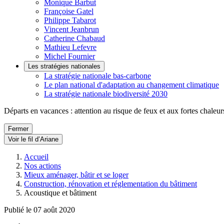
Monique Barbut
Françoise Gatel
Philippe Tabarot
Vincent Jeanbrun
Catherine Chabaud
Mathieu Lefevre
Michel Fournier
Les stratégies nationales
La stratégie nationale bas-carbone
Le plan national d'adaptation au changement climatique
La stratégie nationale biodiversité 2030
Départs en vacances : attention au risque de feux et aux fortes chaleur
Fermer
Voir le fil d’Ariane
Accueil
Nos actions
Mieux aménager, bâtir et se loger
Construction, rénovation et réglementation du bâtiment
Acoustique et bâtiment
Publié le 07 août 2020