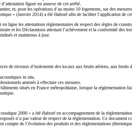
’attestation figure en annexe de cet arrêté.
hantier, et, pour les opérations d’au moins 10 logements, sur des mesures 
ue » (Janvier 2014) a été élaboré afin de faciliter l’application de ce
en ligne les attestations réglementaires de respect des règles de construc
nstruire et les Déclarations attestant l’achèvement et la conformité des
ialisés et maintenus à jour.
ces de niveaux d’isolements des locaux aux bruits aériens, aux bruits d
acoustiques in situ.
ofessionnels amenés à effectuer ces mesures.
 bâtiments situés en France métropolitaine, lorsque la réglementation fai
oustique.
oustique 2000 » a été élaboré en accompagnement de la réglementation
 proposés n’a pas valeur de respect de la réglementation. Ce document co
tient compte de l’évolution des produits et des réglementations (thermiq