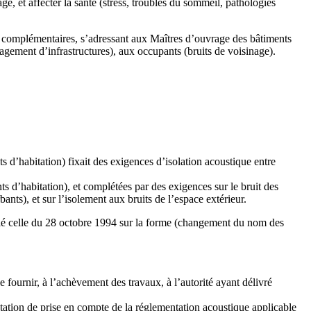
ge, et affecter la santé (stress, troubles du sommeil, pathologies
ont complémentaires, s’adressant aux Maîtres d’ouvrage des bâtiments
nagement d’infrastructures), aux occupants (bruits de voisinage).
s d’habitation) fixait des exigences d’isolation acoustique entre
ts d’habitation), et complétées par des exigences sur le bruit des
nts), et sur l’isolement aux bruits de l’espace extérieur.
ifié celle du 28 octobre 1994 sur la forme (changement du nom des
 fournir, à l’achèvement des travaux, à l’autorité ayant délivré
estation de prise en compte de la réglementation acoustique applicable