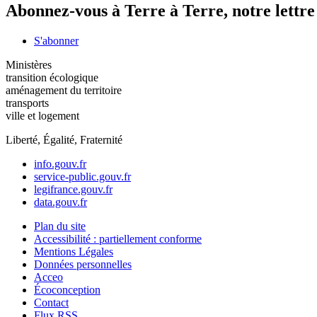
Abonnez-vous à Terre à Terre, notre lettr
S'abonner
Ministères
transition écologique
aménagement du territoire
transports
ville et logement
Liberté, Égalité, Fraternité
info.gouv.fr
service-public.gouv.fr
legifrance.gouv.fr
data.gouv.fr
Plan du site
Accessibilité : partiellement conforme
Mentions Légales
Données personnelles
Acceo
Écoconception
Contact
Flux RSS