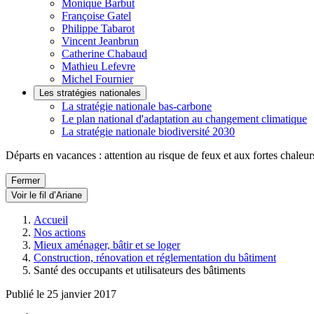
Monique Barbut
Françoise Gatel
Philippe Tabarot
Vincent Jeanbrun
Catherine Chabaud
Mathieu Lefevre
Michel Fournier
Les stratégies nationales
La stratégie nationale bas-carbone
Le plan national d'adaptation au changement climatique
La stratégie nationale biodiversité 2030
Départs en vacances : attention au risque de feux et aux fortes chaleur
Fermer
Voir le fil d’Ariane
Accueil
Nos actions
Mieux aménager, bâtir et se loger
Construction, rénovation et réglementation du bâtiment
Santé des occupants et utilisateurs des bâtiments
Publié le 25 janvier 2017