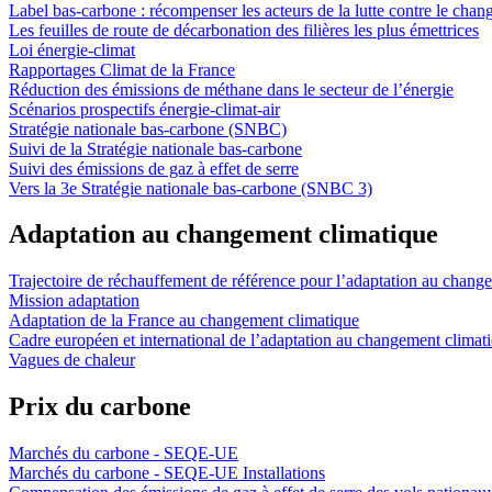
Label bas-carbone : récompenser les acteurs de la lutte contre le cha
Les feuilles de route de décarbonation des filières les plus émettrices
Loi énergie-climat
Rapportages Climat de la France
Réduction des émissions de méthane dans le secteur de l’énergie
Scénarios prospectifs énergie-climat-air
Stratégie nationale bas-carbone (SNBC)
Suivi de la Stratégie nationale bas-carbone
Suivi des émissions de gaz à effet de serre
Vers la 3e Stratégie nationale bas-carbone (SNBC 3)
Adaptation au changement climatique
Trajectoire de réchauffement de référence pour l’adaptation au cha
Mission adaptation
Adaptation de la France au changement climatique
Cadre européen et international de l’adaptation au changement climat
Vagues de chaleur
Prix du carbone
Marchés du carbone - SEQE-UE
Marchés du carbone - SEQE-UE Installations