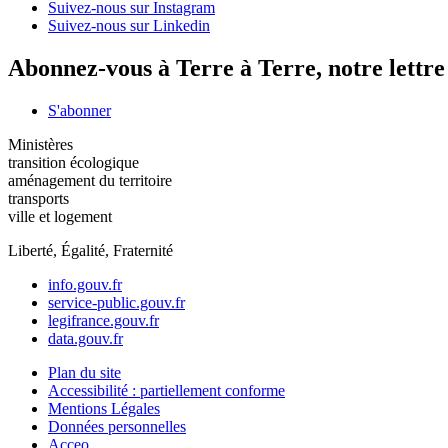
Suivez-nous sur Instagram
Suivez-nous sur Linkedin
Abonnez-vous à Terre à Terre, notre lettr
S'abonner
Ministères
transition écologique
aménagement du territoire
transports
ville et logement
Liberté, Égalité, Fraternité
info.gouv.fr
service-public.gouv.fr
legifrance.gouv.fr
data.gouv.fr
Plan du site
Accessibilité : partiellement conforme
Mentions Légales
Données personnelles
Acceo