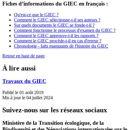
Fiches d’informations du GIEC en français :
Qu'est-ce que le GIEC ?
Comment le GIEC sélectionne-t-il ses auteurs ?
Sur quels documents le GIEC se fonde-t-il ?
Comment fonctionne le processus d'examen du GIEC ?
Comment le GIEC approuve-t-il les rapports ?
Comment le GIEC procède-t-il en cas d'erreur ?
Chronologie - faits marquants de l'histoire du GIEC
Retour en haut de page
À lire aussi
Travaux du GIEC
Publié le 01 août 2019
Mis à jour le 04 juillet 2024
Suivez-nous sur les réseaux sociaux
Ministère de la Transition écologique, de la
Biodiversité et des Négociations internationales sur le