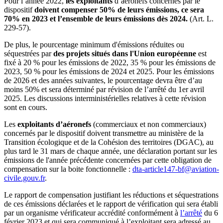
Pour l’année 2022,
les exploitants
d’aéronefs concernés par le
dispositif
doivent compenser 50% de leurs émissions, ce sera
70% en 2023 et l’ensemble de leurs émissions dès 2024.
(Art. L.
229-57).
De plus, le pourcentage minimum d'émissions réduites ou
séquestrées par
des projets situés dans l'Union européenne
est
fixé à 20 % pour les émissions de 2022, 35 % pour les émissions de
2023, 50 % pour les émissions de 2024 et 2025. Pour les émissions
de 2026 et des années suivantes, le pourcentage devra être d’au
moins 50% et sera déterminé par révision de l’arrêté du 1er avril
2025. Les discussions interministérielles relatives à cette révision
sont en cours.
Les
exploitants d’aéronefs
(commerciaux et non commerciaux)
concernés par le dispositif doivent transmettre au ministère de la
Transition écologique et de la Cohésion des territoires (DGAC), au
plus tard le 31 mars de chaque année, une déclaration portant sur les
émissions de l'année précédente concernées par cette obligation de
compensation sur la boite fonctionnelle :
dta-article147-bf@aviation-
civile.gouv.fr
.
Le rapport de compensation justifiant les réductions et séquestrations
de ces émissions déclarées et le rapport de vérification qui sera établi
par un organisme vérificateur accrédité conformément à
l’arrêté
du 6
février 2023 et qui sera communiqué à l’exploitant sera adressé au