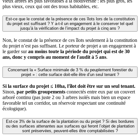
vieux arbres les plus favorables à la biodiversité : les plus gros, les
plus vieux, ceux qui ont des trous habitables, etc.
Est-ce que le constat de la présence de ces îlots lors de la constitution
du projet est suffisant ? Y a-t-il un engagement à le conserver tel quel
jusqu’à la vérification de l’impact du projet à cinq ans ?
Non
, le constat de la présence de ces îlots seulement à la constitution
du projet n’est pas suffisant. Le porteur de projet a un engagement à
le garder sur
au moins toute la période du projet qui est de 30
ans, donc y compris au moment de l'audit à 5 ans
.
Concernant la « Surface minimale de 3 % du peuplement forestier du
projet » : cette surface doit-elle être d’un seul tenant ?
Si la surface du projet ≤ 10ha, l'îlot doit être sur un seul tenant.
Sinon,
par petits groupements
connectés entre eux par un couvert
arboré continu (pas juste 2 ou 3 arbres isolés mais bien un espace
favorable tel un corridor, un réservoir respectant une continuité
écologique).
Est-ce 3% de la surface de la plantation ou du projet ? Si des bordures
ou des surfaces attenantes aux surfaces qui feront l’objet de plantation
sont préservées, peuvent-elles être comptabilisées ?