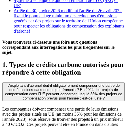
Système d’échange de quotas d’émission de l’UE (SEQE-
UE)
Arrêté du 30 janvier 2026 modifiant l'arrêté du 26 avril 2022
fixant le pourcentage minimum des réductions d'émissions
générés par des projets sur le territoire de l'Union européenne
pour respecter les obligations de compensation des exploitants
d'aéronef
Vous trouverez ci-dessous une foire aux questions
correspondant aux interrogations les plus fréquentes sur le
sujet.
1. Types de crédits carbone autorisés pour
répondre à cette obligation
L’exploitant d’aéronef doit-il obligatoirement compenser une partie de
ses émissions dans des projets français ? En 2024, les projets de
compensation dans l’UE peuvent concerner jusqu’à 35% des projets de
compensation prévus pour l’année ; est-ce juste ?
Les compagnies doivent compenser une partie de leurs émissions
avec des projets situés en UE (au moins 35% pour les émissions de
l'année 2023), sous réserve de trouver des projets à un prix inférieur
à 40 €/tCO2. Ces projets peuvent être en France ou dans d'autres