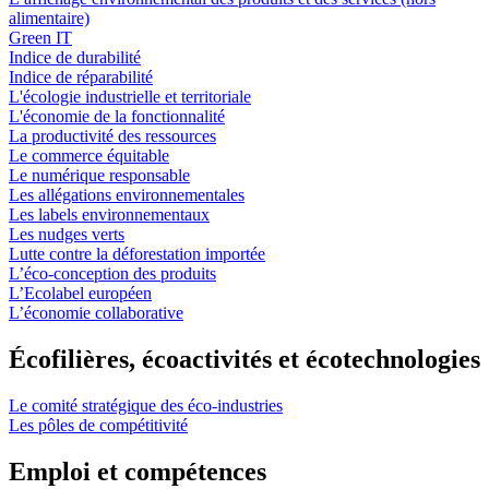
alimentaire)
Green IT
Indice de durabilité
Indice de réparabilité
L'écologie industrielle et territoriale
L'économie de la fonctionnalité
La productivité des ressources
Le commerce équitable
Le numérique responsable
Les allégations environnementales
Les labels environnementaux
Les nudges verts
Lutte contre la déforestation importée
L’éco-conception des produits
L’Ecolabel européen
L’économie collaborative
Écofilières, écoactivités et écotechnologies
Le comité stratégique des éco-industries
Les pôles de compétitivité
Emploi et compétences