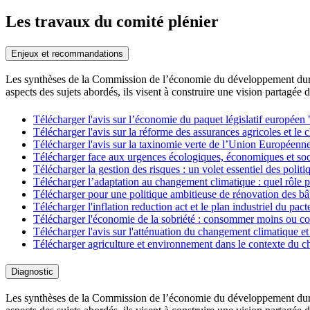
Les travaux du comité plénier
Enjeux et recommandations
Les synthèses de la Commission de l’économie du développement durabl
aspects des sujets abordés, ils visent à construire une vision partagée 
Télécharger l'avis sur l’économie du paquet législatif européen 
Télécharger l'avis sur la réforme des assurances agricoles et l
Télécharger l'avis sur la taxinomie verte de l’Union Européenn
Télécharger face aux urgences écologiques, économiques et socia
Télécharger la gestion des risques : un volet essentiel des polit
Télécharger l’adaptation au changement climatique : quel rôle p
Télécharger pour une politique ambitieuse de rénovation des bâ
Télécharger l'inflation reduction act et le plan industriel du pa
Télécharger l'économie de la sobriété : consommer moins ou 
Télécharger l'avis sur l'atténuation du changement climatique et 
Télécharger agriculture et environnement dans le contexte du 
Diagnostic
Les synthèses de la Commission de l’économie du développement durabl