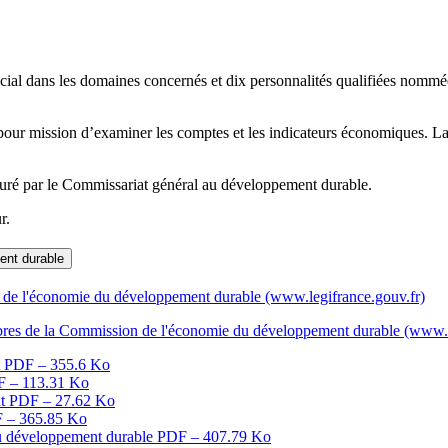
ial dans les domaines concernés et dix personnalités qualifiées nommée
pour mission d’examiner les comptes et les indicateurs économiques. La
suré par le Commissariat général au développement durable.
r.
ent durable
n de l'économie du développement durable (www.legifrance.gouv.fr)
mbres de la Commission de l'économie du développement durable (www.l
t
PDF – 355.6 Ko
 – 113.31 Ko
nt
PDF – 27.62 Ko
 – 365.85 Ko
du développement durable
PDF – 407.79 Ko