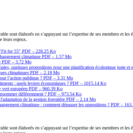
e sont élaborés en s’appuyant sur l’expertise de ses membres et les éc
de leurs enjeux.
"Fit for 55"
PDF – 228.25 Ko
e changement climatique
PDF – 1.57 Mo
e
PDF – 3.72 Mo
les, quelques propositions pour une planification écologique juste et 
iques climatiques
PDF – 2.18 Mo
our l’action publique ?
PDF – 3.31 Mo
timents : quels leviers économiques ?
PDF – 1015.14 Ko
cte vert européen
PDF – 960.39 Ko
consommer différemment ?
PDF – 973.54 Ko
l'adaptation de la gestion forestière
PDF – 2.14 Mo
changement climatique : comment dépasser les oppositions ?
PDF – 163
e sont élaborés en s’appuyant sur l’expertise de ses membres et les éc