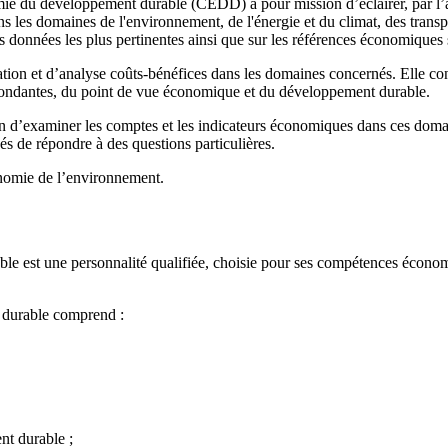
 du développement durable (CEDD) a pour mission d’éclairer, par l’ana
ns les domaines de l'environnement, de l'énergie et du climat, des trans
s données les plus pertinentes ainsi que sur les références économiques s
ation et d’analyse coûts-bénéfices dans les domaines concernés. Elle co
espondantes, du point de vue économique et du développement durable.
sion d’examiner les comptes et les indicateurs économiques dans ces d
és de répondre à des questions particulières.
nomie de l’environnement.
 est une personnalité qualifiée, choisie pour ses compétences économi
 durable comprend :
nt durable ;