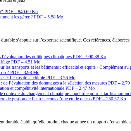
de leurs enjeux.
55"
PDF – 840.69 Ko
 comment les gérer ?
PDF – 5.58 Mo
rable s’appuie sur l’expertise scientifique. Ces références, élaborées e
 l’évaluation des politiques climatiques
PDF – 990.88 Ko
uffage
PDF – 4.51 Mo
 les transports et les bâtiments : efficacité et équité - Complément au
t-on ?
PDF – 3.98 Mo
ises ? Le cas de la chimie
PDF – 3.56 Mo
 : de l’évaluation des dommages à la sélection des mesures
PDF – 2.79
tion et compétitivité internationale
PDF – 2.47 Mo
 contexte du changement climatique : quel rôle pour la tarification inc
ère de gestion de l’eau : leçons d’une étude de cas
PDF – 250.57 Ko
nt durable établit qu’elle produit chaque année un rapport d’ensemble