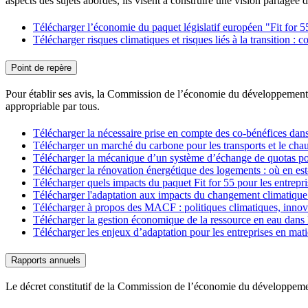
aspects des sujets abordés, ils visent à construire une vision partagée 
Télécharger l’économie du paquet législatif européen "Fit for 
Télécharger risques climatiques et risques liés à la transition :
Point de repère
Pour établir ses avis, la Commission de l’économie du développement du
appropriable par tous.
Télécharger la nécessaire prise en compte des co-bénéfices dans
Télécharger un marché du carbone pour les transports et le cha
Télécharger la mécanique d’un système d’échange de quotas pour
Télécharger la rénovation énergétique des logements : où en es
Télécharger quels impacts du paquet Fit for 55 pour les entrepr
Télécharger l'adaptation aux impacts du changement climatique
Télécharger à propos des MACF : politiques climatiques, innova
Télécharger la gestion économique de la ressource en eau dans le
Télécharger les enjeux d’adaptation pour les entreprises en mati
Rapports annuels
Le décret constitutif de la Commission de l’économie du développeme