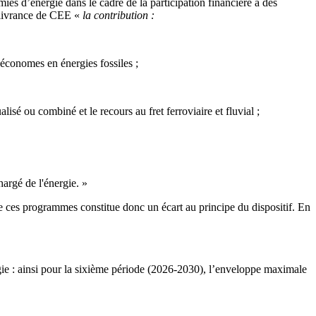
es d’énergie dans le cadre de la participation financière à des
élivrance de CEE «
la contribution :
 économes en énergies fossiles ;
isé ou combiné et le recours au fret ferroviaire et fluvial ;
hargé de l'énergie. »
de ces programmes constitue donc un écart au principe du dispositif. En
rgie : ainsi pour la sixième période (2026-2030), l’enveloppe maximale