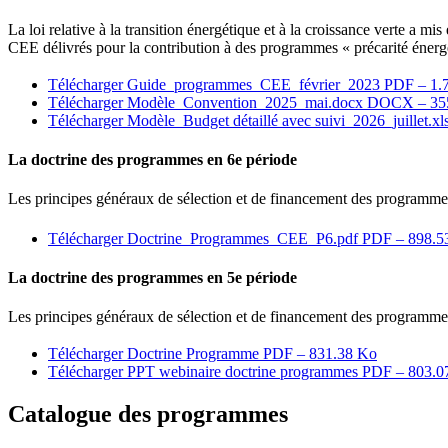
La loi relative à la transition énergétique et à la croissance verte a 
CEE délivrés pour la contribution à des programmes « précarité énergét
Télécharger Guide_programmes_CEE_février_2023
PDF – 1.
Télécharger Modèle_Convention_2025_mai.docx
DOCX – 35
Télécharger Modèle_Budget détaillé avec suivi_2026_juillet.x
La doctrine des programmes en 6e période
Les principes généraux de sélection et de financement des programme
Télécharger Doctrine_Programmes_CEE_P6.pdf
PDF – 898.5
La doctrine des programmes en 5e période
Les principes généraux de sélection et de financement des programme
Télécharger Doctrine Programme
PDF – 831.38 Ko
Télécharger PPT webinaire doctrine programmes
PDF – 803.0
Catalogue des programmes