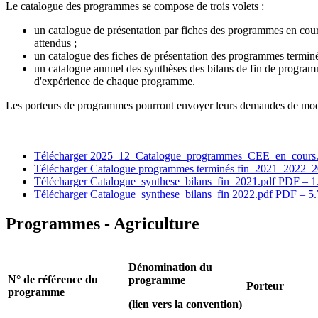
Le
catalogue des programmes se compose de trois volets :
un catalogue de présentation par fiches des programmes en cours 
attendus ;
un catalogue des fiches de présentation des programmes terminé
un catalogue annuel des synthèses des bilans de fin de programm
d'expérience de chaque programme.
Les porteurs de programmes pourront envoyer leurs demandes de modi
Télécharger 2025_12_Catalogue_programmes_CEE_en_cours
Télécharger Catalogue programmes terminés fin_2021_2022
Télécharger Catalogue_synthese_bilans_fin_2021.pdf
PDF – 1
Télécharger Catalogue_synthese_bilans_fin 2022.pdf
PDF – 5
Programmes - Agriculture
Dénomination du
N° de référence du
programme
Porteur
programme
(lien vers la convention)