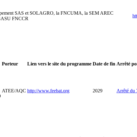
pement SAS et SOLAGRO, la FNCUMA, la SEM AREC
ht
la SASU FNCCR
Porteur
Lien vers le site du programme
Date de fin
Arrêté po
ATEE/AQC
http://www.feebat.org
2029
Arrêté du
)