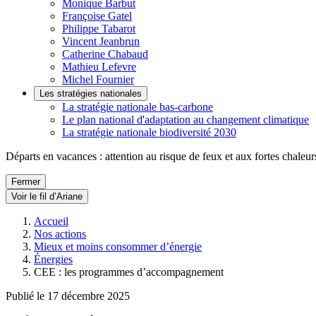
Monique Barbut
Françoise Gatel
Philippe Tabarot
Vincent Jeanbrun
Catherine Chabaud
Mathieu Lefevre
Michel Fournier
Les stratégies nationales
La stratégie nationale bas-carbone
Le plan national d'adaptation au changement climatique
La stratégie nationale biodiversité 2030
Départs en vacances : attention au risque de feux et aux fortes chaleur
Fermer
Voir le fil d’Ariane
Accueil
Nos actions
Mieux et moins consommer d’énergie
Énergies
CEE : les programmes d’accompagnement
Publié le 17 décembre 2025