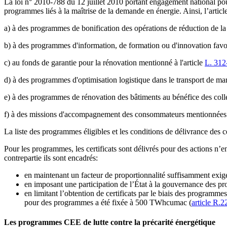
La loi n° 2010-788 du 12 juillet 2010 portant engagement national pour
programmes liés à la maîtrise de la demande en énergie. Ainsi, l’articl
a) à des programmes de bonification des opérations de réduction de l
b) à des programmes d'information, de formation ou d'innovation favori
c) au fonds de garantie pour la rénovation mentionné à l'article
L. 312-
d) à des programmes d'optimisation logistique dans le transport de march
e) à des programmes de rénovation des bâtiments au bénéfice des collect
f) à des missions d'accompagnement des consommateurs mentionnées à 
La liste des programmes éligibles et les conditions de délivrance des ce
Pour les programmes, les certificats sont délivrés pour des actions n’
contrepartie ils sont encadrés:
en maintenant un facteur de proportionnalité suffisamment exige
en imposant une participation de l’État à la gouvernance des p
en limitant l’obtention de certificats par le biais des program
pour des programmes a été fixée à 500 TWhcumac (
article R.2
Les programmes CEE de lutte contre la précarité énergétique