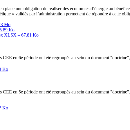
mis en place une obligation de réaliser des économies d’énergie au bénéfi
ique » validés par l’administration permettent de répondre à cette obli
73 Mo
5.89 Ko
lsx
XLSX – 67.81 Ko
s CEE en 6e période ont été regroupés au sein du document "doctrine", 
3 Ko
s CEE en 5e période ont été regroupés au sein du document "doctrine", 
7 Ko