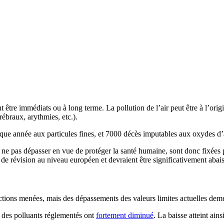
nt être immédiats ou à long terme. La pollution de l’air peut être à l’ori
rébraux, arythmies, etc.).
que année aux particules fines, et 7000 décès imputables aux oxydes d
r à ne pas dépasser en vue de protéger la santé humaine, sont donc fixée
s de révision au niveau européen et devraient être significativement abai
 actions menées, mais des dépassements des valeurs limites actuelles de
s des polluants réglementés ont
fortement diminué
. La baisse atteint ainsi