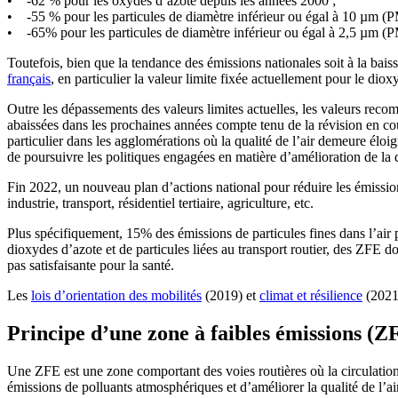
• -62 % pour les oxydes d’azote depuis les années 2000 ;
• -55 % pour les particules de diamètre inférieur ou égal à 10 µm (
• -65% pour les particules de diamètre inférieur ou égal à 2,5 µm (
Toutefois, bien que la tendance des émissions nationales soit à la bais
français
, en particulier la valeur limite fixée actuellement pour le diox
Outre les dépassements des valeurs limites actuelles, les valeurs recom
abaissées dans les prochaines années compte tenu de la révision en co
particulier dans les agglomérations où la qualité de l’air demeure élo
de poursuivre les politiques engagées en matière d’amélioration de la q
Fin 2022, un nouveau plan d’actions national pour réduire les émissio
industrie, transport, résidentiel tertiaire, agriculture, etc.
Plus spécifiquement, 15% des émissions de particules fines dans l’air 
dioxydes d’azote et de particules liées au transport routier, des ZFE d
pas satisfaisante pour la santé.
Les
lois d’orientation des mobilités
(2019) et
climat et résilience
(2021)
Principe d’une zone à faibles émissions (Z
Une ZFE est une zone comportant des voies routières où la circulation de
émissions de polluants atmosphériques et d’améliorer la qualité de l’air 