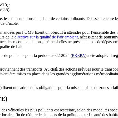
PM10) ;
PM2,5).
se, les concentrations dans l’air de certains polluants dépassent encore l
yde d’azote.
mandées par l’OMS fixent un objectif à atteindre pour l’ensemble des terr
urs de la
directive sur la qualité de l’air ambiant
, nécessitant de poursuiv
ignée des recommandations, même si elles ne présentent pas de dépasseme
ualité de l’air.
ns de polluants pour la période 2022-2025 (
PREPA
) a été adopté. Il r
proviennent des transports. Au-delà des actions prévues pour le transpo
oivent être mises en place dans les grandes agglomérations métropolitaine
 fixent un cadre et des obligations pour la mise en place de zones à fa
FE)
s véhicules les plus polluants est restreinte, selon des modalités spécifi
locale, afin de réduire les impacts de la pollution sur la santé des habitan