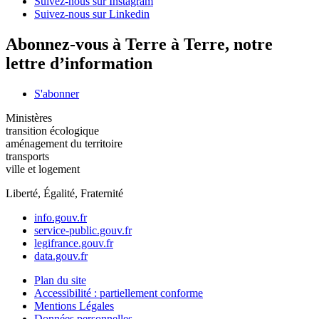
Suivez-nous sur Instagram
Suivez-nous sur Linkedin
Abonnez-vous à Terre à Terre, notre
lettre d’information
S'abonner
Ministères
transition écologique
aménagement du territoire
transports
ville et logement
Liberté, Égalité, Fraternité
info.gouv.fr
service-public.gouv.fr
legifrance.gouv.fr
data.gouv.fr
Plan du site
Accessibilité : partiellement conforme
Mentions Légales
Données personnelles