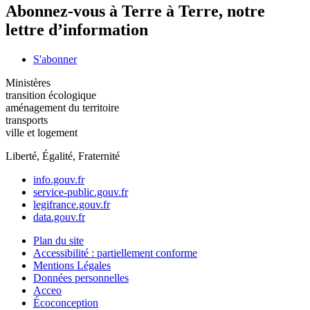
Abonnez-vous à Terre à Terre, notre
lettre d’information
S'abonner
Ministères
transition écologique
aménagement du territoire
transports
ville et logement
Liberté, Égalité, Fraternité
info.gouv.fr
service-public.gouv.fr
legifrance.gouv.fr
data.gouv.fr
Plan du site
Accessibilité : partiellement conforme
Mentions Légales
Données personnelles
Acceo
Écoconception