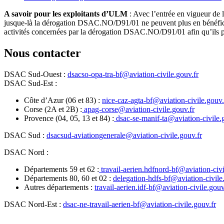
A savoir pour les exploitants d’ULM
: Avec l’entrée en vigueur de 
jusque-là la dérogation DSAC.NO/D91/01 ne peuvent plus en bénéfic
activités concernées par la dérogation DSAC.NO/D91/01 afin qu’ils pui
Nous contacter
DSAC Sud-Ouest :
dsacso-opa-tra-bf@aviation-civile.gouv.fr
DSAC Sud-Est :
Côte d’Azur (06 et 83) :
nice-caz-agta-bf@aviation-civile.gouv.
Corse (2A et 2B) :
apag-corse@aviation-civile.gouv.fr
Provence (04, 05, 13 et 84) :
dsac-se-manif-ta@aviation-civile.
DSAC Sud :
dsacsud-aviationgenerale@aviation-civile.gouv.fr
DSAC Nord :
Départements 59 et 62 :
travail-aerien.hdfnord-bf@aviation-civi
Départements 80, 60 et 02 :
delegation-hdfs-bf@aviation-civile
Autres départements :
travail-aerien.idf-bf@aviation-civile.gouv
DSAC Nord-Est :
dsac-ne-travail-aerien-bf@aviation-civile.gouv.fr