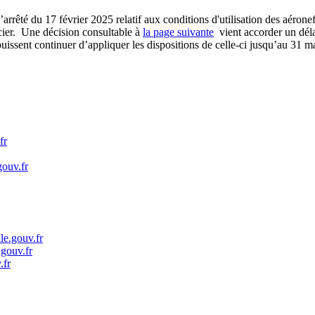
l’arrêté du 17 février 2025 relatif aux conditions d'utilisation des aér
ier. Une décision consultable à
la page suivante
vient accorder un déla
ssent continuer d’appliquer les dispositions de celle-ci jusqu’au 31 m
fr
gouv.fr
le.gouv.fr
.gouv.fr
.fr