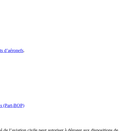
ts d’aéronefs
.
ns (Part-BOP)
gé de l’aviation civile peut autoriser à déroger aux dispositions de