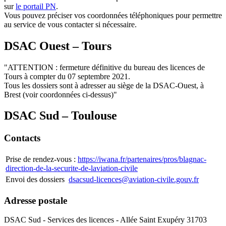
sur
le portail PN
.
Vous pouvez préciser vos coordonnées téléphoniques pour permettre
au service de vous contacter si nécessaire.
DSAC Ouest – Tours
"ATTENTION : fermeture définitive du bureau des licences de
Tours à compter du 07 septembre 2021.
Tous les dossiers sont à adresser au siège de la DSAC-Ouest, à
Brest (voir coordonnées ci-dessus)"
DSAC Sud – Toulouse
Contacts
Prise de rendez-vous :
https://iwana.fr/partenaires/pros/blagnac-
direction-de-la-securite-de-laviation-civile
Envoi des dossiers
dsacsud-licences@aviation-civile.gouv.fr
Adresse postale
DSAC Sud - Services des licences - Allée Saint Exupéry 31703