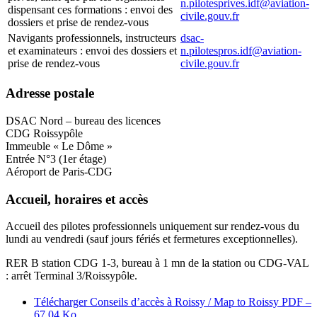
n.pilotesprives.idf@aviation-
dispensant ces formations : envoi des
civile.gouv.fr
dossiers et prise de rendez-vous
Navigants professionnels, instructeurs
dsac-
et examinateurs : envoi des dossiers et
n.pilotespros.idf@aviation-
prise de rendez-vous
civile.gouv.fr
Adresse postale
DSAC Nord – bureau des licences
CDG Roissypôle
Immeuble « Le Dôme »
Entrée N°3 (1er étage)
Aéroport de Paris-CDG
Accueil, horaires et accès
Accueil des pilotes professionnels uniquement sur rendez-vous du
lundi au vendredi (sauf jours fériés et fermetures exceptionnelles).
RER B station CDG 1-3, bureau à 1 mn de la station ou CDG-VAL
: arrêt Terminal 3/Roissypôle.
Télécharger Conseils d’accès à Roissy / Map to Roissy
PDF –
67.04 Ko