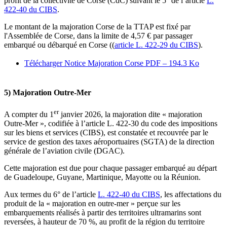
profit de la collectivité de Corse (CdC) suivant le 5° de l’article
L.
422-40 du CIBS
.
Le montant de la majoration Corse de la TTAP est fixé par
l'Assemblée de Corse, dans la limite de 4,57 € par passager
embarqué ou débarqué en Corse (
(
article L. 422-29 du CIBS
)
.
Télécharger Notice Majoration Corse
PDF – 194.3 Ko
5) Majoration Outre-Mer
er
A compter du 1
janvier 2026, la majoration dite « majoration
Outre-Mer », codifiée à l’article L. 422-30 du code des impositions
sur les biens et services (CIBS), est constatée et recouvrée par le
service de gestion des taxes aéroportuaires (SGTA) de la direction
générale de l’aviation civile (DGAC).
Cette majoration est due pour chaque passager embarqué au départ
de Guadeloupe, Guyane, Martinique, Mayotte ou la Réunion.
Aux termes du 6° de l’article
L. 422-40 du CIBS
, les affectations du
produit de la « majoration en outre-mer » perçue sur les
embarquements réalisés à partir des territoires ultramarins sont
reversées, à hauteur de 70 %, au profit de la région du territoire