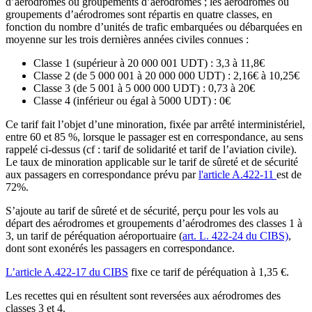
d’aérodromes ou groupements d’aérodromes ; les aérodromes ou
groupements d’aérodromes sont répartis en quatre classes, en
fonction du nombre d’unités de trafic embarquées ou débarquées en
moyenne sur les trois dernières années civiles connues :
Classe 1 (supérieur à 20 000 001 UDT) : 3,3 à 11,8€
Classe 2 (de 5 000 001 à 20 000 000 UDT) : 2,16€ à 10,25€
Classe 3 (de 5 001 à 5 000 000 UDT) : 0,73 à 20€
Classe 4 (inférieur ou égal à 5000 UDT) : 0€
Ce tarif fait l’objet d’une minoration, fixée par arrêté interministériel,
entre 60 et 85 %, lorsque le passager est en correspondance, au sens
rappelé ci-dessus (cf : tarif de solidarité et tarif de l’aviation civile).
Le taux de minoration applicable sur le tarif de sûreté et de sécurité
aux passagers en correspondance prévu par
l'article A.422-11
est de
72%.
S’ajoute au tarif de sûreté et de sécurité, perçu pour les vols au
départ des aérodromes et groupements d’aérodromes des classes 1 à
3, un tarif de péréquation aéroportuaire (
art. L. 422-24 du CIBS)
,
dont sont exonérés les passagers en correspondance.
L’article A.422-17 du CIBS
fixe ce tarif de péréquation à 1,35 €.
Les recettes qui en résultent sont reversées aux aérodromes des
classes 3 et 4.