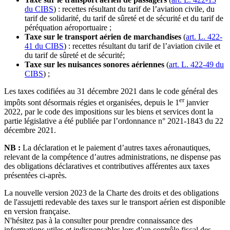
du CIBS
) : recettes résultant du tarif de l’aviation civile, du
tarif de solidarité, du tarif de sûreté et de sécurité et du tarif de
péréquation aéroportuaire ;
Taxe sur le transport aérien de marchandises
(
art. L. 422-
41 du CIBS
) : recettes résultant du tarif de l’aviation civile et
du tarif de sûreté et de sécurité;
Taxe sur les nuisances sonores aériennes
(
art. L. 422-49 du
CIBS
) ;
Les taxes codifiées au 31 décembre 2021 dans le code général des
er
impôts sont désormais régies et organisées, depuis le 1
janvier
2022, par le code des impositions sur les biens et services dont la
partie législative a été publiée par l’ordonnance n° 2021-1843 du 22
décembre 2021.
NB :
La déclaration et le paiement d’autres taxes aéronautiques,
relevant de la compétence d’autres administrations, ne dispense pas
des obligations déclaratives et contributives afférentes aux taxes
présentées ci-après.
La nouvelle version 2023 de la Charte des droits et des obligations
de l'assujetti redevable des taxes sur le transport aérien est disponible
en version française.
N'hésitez pas à la consulter pour prendre connaissance des
informations utiles et indispensables lors d’un contrôle fiscal des