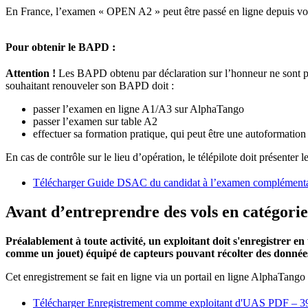
En France, l’examen « OPEN A2 » peut être passé en ligne depuis vo
Pour obtenir le BAPD :
Attention !
Les BAPD obtenu par déclaration sur l’honneur ne sont pl
souhaitant renouveler son BAPD doit :
passer l’examen en ligne A1/A3 sur AlphaTango
passer l’examen sur table A2
effectuer sa formation pratique, qui peut être une autoformation 
En cas de contrôle sur le lieu d’opération, le télépilote doit présenter
Télécharger Guide DSAC du candidat à l’examen complémen
Avant d’entreprendre des vols en catégori
Préalablement à toute activité, un exploitant doit s'enregistrer 
comme un jouet) équipé de capteurs pouvant récolter des données
Cet enregistrement se fait en ligne via un portail en ligne AlphaTango 
Télécharger Enregistrement comme exploitant d'UAS
PDF – 3