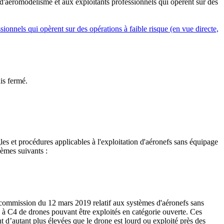
s d'aéromodélisme et aux exploitants professionnels qui opèrent sur des
sionnels qui opèrent sur des opérations à faible risque (en vue directe,
is fermé.
s et procédures applicables à l'exploitation d'aéronefs sans équipage
hèmes suivants :
a commission du 12 mars 2019 relatif aux systèmes d'aéronefs sans
0 à C4 de drones pouvant être exploités en catégorie ouverte. Ces
d’autant plus élevées que le drone est lourd ou exploité près des