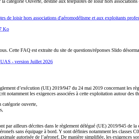
la catégorie Ouverte, destiné aux télépilotes de loisir hors association
es de loisir hors associations d'aéromodélisme et aux exploitants profes
7 Ko
us. Cette FAQ est extraite du site de questions/réponses Slido désorma
 UAS - version Juillet 2026
règlement d’exécution (UE) 2019/947 du 24 mai 2019 concernant les règle
rit notamment les exigences associées à cette exploitation autour des t
n catégorie ouverte,
s,
sont par ailleurs décrites dans le règlement délégué (UE) 2019/945 de l
'aéronefs sans équipage à bord. Y sont définies notamment les classes C
male autorisée de l’aéronef. De manière simplifiée, les exigences sont 