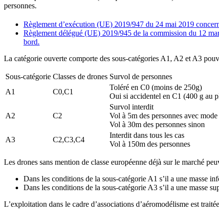
personnes.
Règlement d’exécution (UE) 2019/947 du 24 mai 2019 concernant 
Règlement délégué (UE) 2019/945 de la commission du 12 mars 20
bord.
La catégorie ouverte comporte des sous-catégories A1, A2 et A3 pouva
Sous-catégorie
Classes de drones
Survol de personnes
Toléré en C0 (moins de 250g)
A1
C0,C1
Oui si accidentel en C1 (400 g au p
Survol interdit
A2
C2
Vol à 5m des personnes avec mode 
Vol à 30m des personnes sinon
Interdit dans tous les cas
A3
C2,C3,C4
Vol à 150m des personnes
Les drones sans mention de classe européenne déjà sur le marché peuven
Dans les conditions de la sous-catégorie A1 s’il a une masse inf
Dans les conditions de la sous-catégorie A3 s’il a une masse su
L’exploitation dans le cadre d’associations d’aéromodélisme est traité