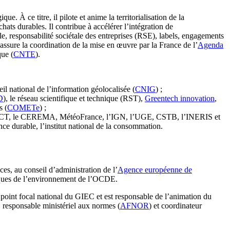
e. À ce titre, il pilote et anime la territorialisation de la
chats durables. Il contribue à accélérer l’intégration de
, responsabilité sociétale des entreprises (RSE), labels, engagements
l assure la coordination de la mise en œuvre par la France de l’
Agenda
que (
CNTE
).
seil national de l’information géolocalisée (
CNIG
) ;
D
), le réseau scientifique et technique (RST),
Greentech innovation
,
s (
COMETe
) ;
, l’ANCT, le CEREMA, MétéoFrance, l’IGN, l’UGE, CSTB, l’INERIS et
 durable, l’institut national de la consommation.
s, au conseil d’administration de l’
Agence européenne de
tiques de l’environnement de l’OCDE.
e point focal national du GIEC et est responsable de l’animation du
, responsable ministériel aux normes (
AFNOR
) et coordinateur