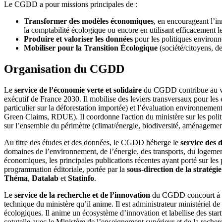
Le CGDD a pour missions principales de :
Transformer des modèles économiques
, en encourageant l’i
la comptabilité écologique ou encore en utilisant efficacement 
Produire et valoriser les données
pour les politiques environn
Mobiliser pour la Transition Écologique
(société/citoyens, de
Organisation du CGDD
Le
service de l’économie verte et solidaire
du CGDD contribue au ver
exécutif de France 2030. Il mobilise des leviers transversaux pour les
particulier sur la déforestation importée) et l’évaluation environnemen
Green Claims, RDUE). Il coordonne l'action du ministère sur les politiqu
sur l’ensemble du périmètre (climat/énergie, biodiversité, aménagemen
Au titre des études et des données, le CGDD héberge le
service des 
domaines de l’environnement, de l’énergie, des transports, du logement
économiques, les principales publications récentes ayant porté sur les 
programmation éditoriale, portée par la
sous-direction de la stratégie
Théma
,
Datalab
et
Statinfo
.
Le
service de la recherche et de l’innovation
du CGDD concourt à la p
technique du ministère qu’il anime. Il est administrateur ministériel de 
écologiques. Il anime un écosystème d’innovation et labellise des startu
cotutelle avec le Ministère de l’enseignement supérieur et de la reche