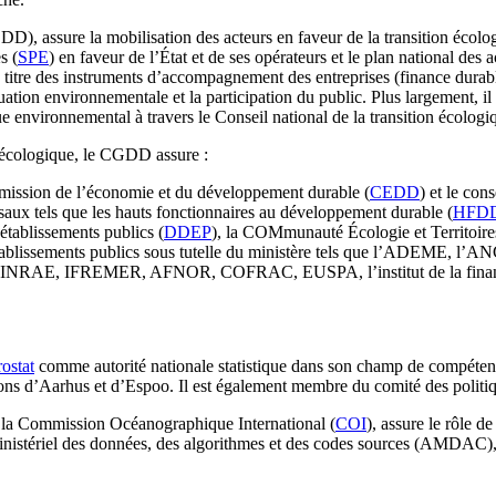
D), assure la mobilisation des acteurs en faveur de la transition écologiqu
s (
SPE
) en faveur de l’État et de ses opérateurs et le plan national des a
titre des instruments d’accompagnement des entreprises (finance durable
aluation environnementale et la participation du public. Plus largement, i
 environnemental à travers le Conseil national de la transition écologi
n écologique, le CGDD assure :
mmission de l’économie et du développement durable (
CEDD
) et le con
rsaux tels que les hauts fonctionnaires au développement durable (
HFD
tablissements publics (
DDEP
), la COMmunauté Écologie et Territoire
d’établissements publics sous tutelle du ministère tels que l’ADEME
ance, INRAE, IFREMER, AFNOR, COFRAC, EUSPA, l’institut de la finance
ostat
comme autorité nationale statistique dans son champ de compétence
ntions d’Aarhus et d’Espoo. Il est également membre du comité des poli
e la Commission Océanographique International (
COI
), assure le rôle d
r ministériel des données, des algorithmes et des codes sources (AMDAC)