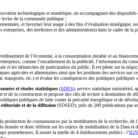
nnovation technologique et numérique, en accompagnant des dispositifs 
le levier de la commande publique ;
ementales, et favoriser leur usage à des fins d’évaluation stratégique,
s entreprises, des territoires et des administrations) dans le cadre de la 
dissement de l’économie, à la consommation durable et au financemen
 entreprises, comme l’encadrement de la publicité, l’information du conso
tale et les démarches de participation du public. Il est pilote sur la nég
es agricoles et alimentaires ainsi que les positions des services sur ces
t, transports, etc.) et évalue les conséquences des politiques publiques
données et études statistiques
(
SDES
), service statistique ministériel, 
 et de la construction et propose des clés de lecture à destination de d
politiques publiques de lutte contre la précarité énergétique et de déve
 éditoriale et de la diffusion
(SDSED), près de 200 publications par an s
roduction de connaissances par la mobilisation de la recherche, de l’in
la donnée et donc référent sur les enjeux de mobilisation de la Data et de
ps prometteuses. Il assure la tutelle de 4 établissements publics : l’
IGN
rche.