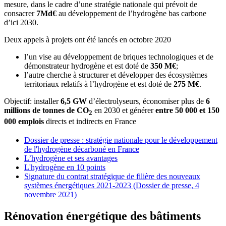
mesure, dans le cadre d’une stratégie nationale qui prévoit de
consacrer
7Md€
au développement de l’hydrogène bas carbone
d’ici 2030.
Deux appels à projets ont été lancés en octobre 2020
l’un vise au développement de briques technologiques et de
démonstrateur hydrogène et est doté de
350 M€
;
l’autre cherche à structurer et développer des écosystèmes
territoriaux relatifs à l’hydrogène et est doté de
275 M€
.
Objectif: installer
6,5 GW
d’électrolyseurs, économiser plus de
6
millions de tonnes de CO
en 2030 et générer
entre 50 000 et 150
2
000 emplois
directs et indirects en France
Dossier de presse : stratégie nationale pour le développement
de l'hydrogène décarboné en France
L’hydrogène et ses avantages
L'hydrogène en 10 points
Signature du contrat stratégique de filière des nouveaux
systèmes énergétiques 2021-2023 (Dossier de presse, 4
novembre 2021)
Rénovation énergétique des bâtiments