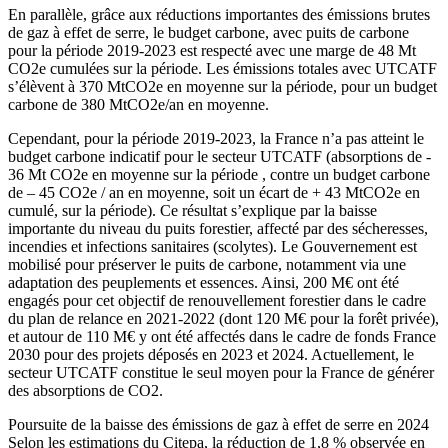
En parallèle, grâce aux réductions importantes des émissions brutes
de gaz à effet de serre, le budget carbone, avec puits de carbone
pour la période 2019-2023 est respecté avec une marge de 48 Mt
CO2e cumulées sur la période. Les émissions totales avec UTCATF
s’élèvent à 370 MtCO2e en moyenne sur la période, pour un budget
carbone de 380 MtCO2e/an en moyenne.
Cependant, pour la période 2019-2023, la France n’a pas atteint le
budget carbone indicatif pour le secteur UTCATF (absorptions de -
36 Mt CO2e en moyenne sur la période , contre un budget carbone
de – 45 CO2e / an en moyenne, soit un écart de + 43 MtCO2e en
cumulé, sur la période). Ce résultat s’explique par la baisse
importante du niveau du puits forestier, affecté par des sécheresses,
incendies et infections sanitaires (scolytes). Le Gouvernement est
mobilisé pour préserver le puits de carbone, notamment via une
adaptation des peuplements et essences. Ainsi, 200 M€ ont été
engagés pour cet objectif de renouvellement forestier dans le cadre
du plan de relance en 2021-2022 (dont 120 M€ pour la forêt privée),
et autour de 110 M€ y ont été affectés dans le cadre de fonds France
2030 pour des projets déposés en 2023 et 2024. Actuellement, le
secteur UTCATF constitue le seul moyen pour la France de générer
des absorptions de CO2.
Poursuite de la baisse des émissions de gaz à effet de serre en 2024
Selon les estimations du Citepa, la réduction de 1,8 % observée en