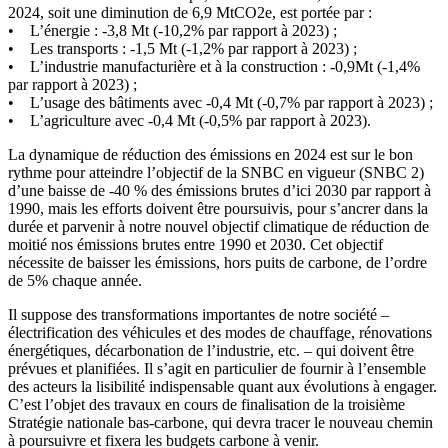
2024, soit une diminution de 6,9 MtCO2e, est portée par :
• L’énergie : -3,8 Mt (-10,2% par rapport à 2023) ;
• Les transports : -1,5 Mt (-1,2% par rapport à 2023) ;
• L’industrie manufacturière et à la construction : -0,9Mt (-1,4%
par rapport à 2023) ;
• L’usage des bâtiments avec -0,4 Mt (-0,7% par rapport à 2023) ;
• L’agriculture avec -0,4 Mt (-0,5% par rapport à 2023).
La dynamique de réduction des émissions en 2024 est sur le bon
rythme pour atteindre l’objectif de la SNBC en vigueur (SNBC 2)
d’une baisse de -40 % des émissions brutes d’ici 2030 par rapport à
1990, mais les efforts doivent être poursuivis, pour s’ancrer dans la
durée et parvenir à notre nouvel objectif climatique de réduction de
moitié nos émissions brutes entre 1990 et 2030. Cet objectif
nécessite de baisser les émissions, hors puits de carbone, de l’ordre
de 5% chaque année.
Il suppose des transformations importantes de notre société –
électrification des véhicules et des modes de chauffage, rénovations
énergétiques, décarbonation de l’industrie, etc. – qui doivent être
prévues et planifiées. Il s’agit en particulier de fournir à l’ensemble
des acteurs la lisibilité indispensable quant aux évolutions à engager.
C’est l’objet des travaux en cours de finalisation de la troisième
Stratégie nationale bas-carbone, qui devra tracer le nouveau chemin
à poursuivre et fixera les budgets carbone à venir.