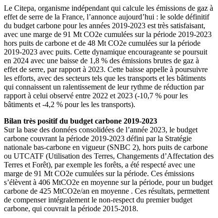
Le Citepa, organisme indépendant qui calcule les émissions de gaz à
effet de serre de la France, l’annonce aujourd’hui : le solde définitif
du budget carbone pour les années 2019-2023 est très satisfaisant,
avec une marge de 91 Mt CO2e cumulées sur la période 2019-2023
hors puits de carbone et de 48 Mt CO2e cumulées sur la période
2019-2023 avec puits. Cette dynamique encourageante se poursuit
en 2024 avec une baisse de 1,8 % des émissions brutes de gaz à
effet de serre, par rapport à 2023. Cette baisse appelle à poursuivre
les efforts, avec des secteurs tels que les transports et les bâtiments
qui connaissent un ralentissement de leur rythme de réduction par
rapport à celui observé entre 2022 et 2023 (-10,7 % pour les
bâtiments et -4,2 % pour les les transports).
Bilan très positif du budget carbone 2019-2023
Sur la base des données consolidées de l’année 2023, le budget
carbone couvrant la période 2019-2023 défini par la Stratégie
nationale bas-carbone en vigueur (SNBC 2), hors puits de carbone
ou UTCATF (Utilisation des Terres, Changements d’Affectation des
Terres et Forêt), par exemple les forêts, a été respecté avec une
marge de 91 Mt CO2e cumulées sur la période. Ces émissions
s’élèvent à 406 MtCO2e en moyenne sur la période, pour un budget
carbone de 425 MtCO2e/an en moyenne . Ces résultats, permettent
de compenser intégralement le non-respect du premier budget
carbone, qui couvrait la période 2015-2018.