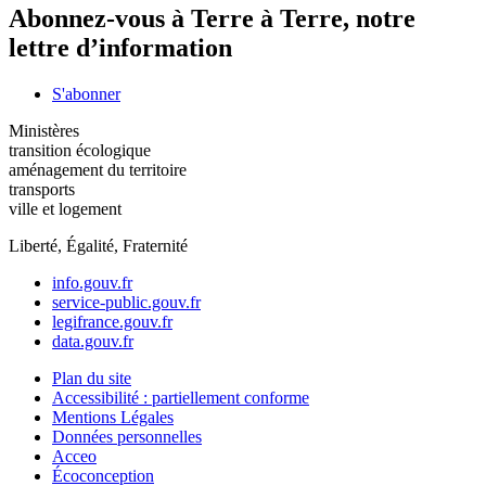
Abonnez-vous à Terre à Terre, notre
lettre d’information
S'abonner
Ministères
transition écologique
aménagement du territoire
transports
ville et logement
Liberté, Égalité, Fraternité
info.gouv.fr
service-public.gouv.fr
legifrance.gouv.fr
data.gouv.fr
Plan du site
Accessibilité : partiellement conforme
Mentions Légales
Données personnelles
Acceo
Écoconception