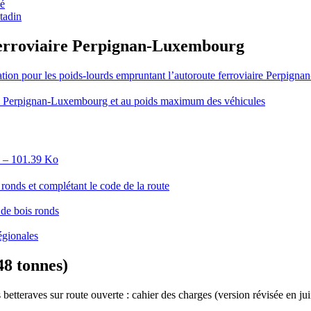
té
ytadin
 ferroviaire Perpignan-Luxembourg
ation pour les poids-lourds empruntant l’autoroute ferroviaire Perpig
aire Perpignan-Luxembourg et au poids maximum des véhicules
 – 101.39 Ko
 ronds et complétant le code de la route
 de bois ronds
gionales
48 tonnes)
 betteraves sur route ouverte : cahier des charges (version révisée en