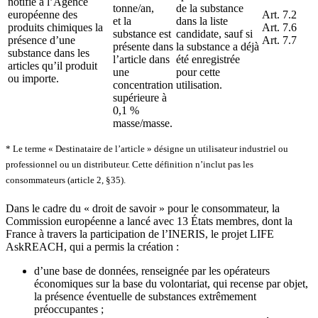
notifie à l’Agence
tonne/an,
de la substance
européenne des
Art. 7.2
et la
dans la liste
produits chimiques la
Art. 7.6
substance est
candidate, sauf si
présence d’une
Art. 7.7
présente dans
la substance a déjà
substance dans les
l’article dans
été enregistrée
articles qu’il produit
une
pour cette
ou importe.
concentration
utilisation.
supérieure à
0,1 %
masse/masse.
* Le terme « Destinataire de l’article » désigne un utilisateur industriel ou
professionnel ou un distributeur. Cette définition n’inclut pas les
consommateurs (article 2, §35).
Dans le cadre du « droit de savoir » pour le consommateur, la
Commission européenne a lancé avec 13 États membres, dont la
France à travers la participation de l’INERIS, le projet LIFE
AskREACH, qui a permis la création :
d’une base de données, renseignée par les opérateurs
économiques sur la base du volontariat, qui recense par objet,
la présence éventuelle de substances extrêmement
préoccupantes ;