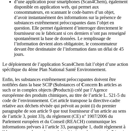
d’une application pour smartphones (Scan4Chem), également
disponible en application web, qui permet aux
consommateurs, en scannant le code-barres d’un objet,
d’avoir instantanément des informations sur la présence de
substances extrêmement préoccupantes dans l’objet en
question. Elle permet également d’interroger directement le
fournisseur ou le fabricant si ces derniers n’ont pas renseigné
spontanément la base de données. Le remplissage de
l’information devient alors obligatoire, le consommateur
devant être destinataire de l’information dans un délai de 45
jours.
Le déploiement de l’application Scan4Chem fait l’objet d’une action
spécifique du 4ème Plan National Santé Environnement.
Enfin, les substances extrêmement préoccupantes doivent être
notifiées dans la base SCIP (
S
ubstances of
C
oncern
I
n articles as
such or in complex objects (
P
roducts)) créé par l’Agence
européenne des produits chimiques, au titre de l’article L. 521-5 du
code de l’environnement. Cet article transpose la directive-cadre
relative aux déchets révisée qui prévoit au point (i) du premier
paragraphe de son article 9 que tout fournisseur d’un article au sens
de l’article 3, point 33), du règlement (CE) n° 1907/2006 du
Parlement européen et du Conseil (REACH) communique les
informations prévues à l’article 33, paragraphe 1, dudit règlement à