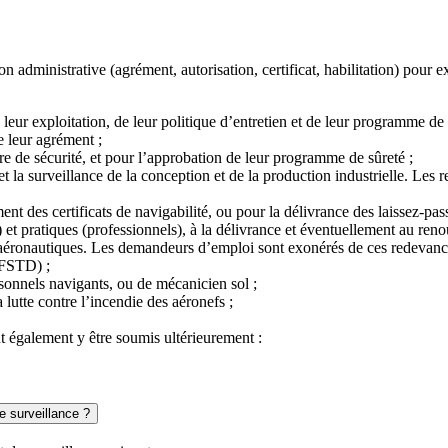
on administrative (agrément, autorisation, certificat, habilitation) pour 
leur exploitation, de leur politique d’entretien et de leur programme de 
e leur agrément ;
ière de sécurité, et pour l’approbation de leur programme de sûreté ;
et la surveillance de la conception et de la production industrielle. L
ent des certificats de navigabilité, ou pour la délivrance des laissez-pa
t pratiques (professionnels), à la délivrance et éventuellement au renouv
res aéronautiques. Les demandeurs d’emploi sont exonérés de ces redevanc
(FSTD) ;
onnels navigants, ou de mécanicien sol ;
lutte contre l’incendie des aéronefs ;
t également y être soumis ultérieurement :
e surveillance ?