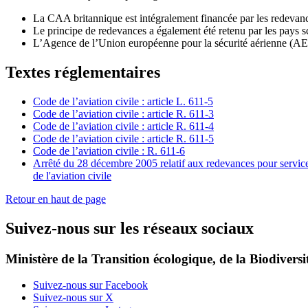
La CAA britannique est intégralement financée par les redevanc
Le principe de redevances a également été retenu par les pays sca
L’Agence de l’Union européenne pour la sécurité aérienne (AESA
Textes réglementaires
Code de l’aviation civile : article L. 611-5
Code de l’aviation civile : article R. 611-3
Code de l’aviation civile : article R. 611-4
Code de l’aviation civile : article R. 611-5
Code de l’aviation civile : R. 611-6
Arrêté du 28 décembre 2005 relatif aux redevances pour services r
de l'aviation civile
Retour en haut de page
Suivez-nous sur les réseaux sociaux
Ministère de la Transition écologique, de la Biodiversit
Suivez-nous sur Facebook
Suivez-nous sur X