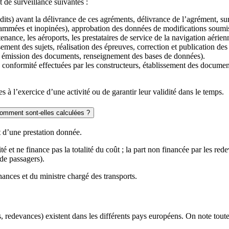
t de surveillance suivantes :
udits) avant la délivrance de ces agréments, délivrance de l’agrément, su
rammées et inopinées), approbation des données de modifications soumis
nance, les aéroports, les prestataires de service de la navigation aérien
ment des sujets, réalisation des épreuves, correction et publication des r
rs, émission des documents, renseignement des bases de données).
de conformité effectuées par les constructeurs, établissement des docume
es à l’exercice d’une activité ou de garantir leur validité dans le temps.
 comment sont-elles calculées ?
t d’une prestation donnée.
é et ne finance pas la totalité du coût ; la part non financée par les rede
 de passagers).
inances et du ministre chargé des transports.
 redevances) existent dans les différents pays européens. On note toute