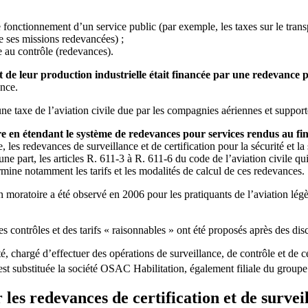
e fonctionnement d’un service public (par exemple, les taxes sur le tra
 ses missions redevancées) ;
 au contrôle (redevances).
 et de leur production industrielle était financée par une redevance 
ance.
une taxe de l’aviation civile due par les compagnies aériennes et support
ère en étendant le système de redevances pour services rendus au fin
le, les redevances de surveillance et de certification pour la sécurité et la
une part, les articles R. 611-3 à R. 611-6 du code de l’aviation civile qu
rmine notamment les tarifs et les modalités de calcul de ces redevances.
moratoire a été observé en 2006 pour les pratiquants de l’aviation légèr
 ces contrôles et des tarifs « raisonnables » ont été proposés après des d
 chargé d’effectuer des opérations de surveillance, de contrôle et de cer
’est substituée la société OSAC Habilitation, également filiale du gro
 les redevances de certification et de survei