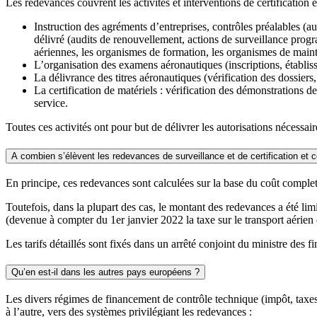
Les redevances couvrent les activités et interventions de certification e
Instruction des agréments d’entreprises, contrôles préalables (a
délivré (audits de renouvellement, actions de surveillance prog
aériennes, les organismes de formation, les organismes de mainte
L’organisation des examens aéronautiques (inscriptions, établisse
La délivrance des titres aéronautiques (vérification des dossie
La certification de matériels : vérification des démonstrations 
service.
Toutes ces activités ont pour but de délivrer les autorisations nécessair
A combien s’élèvent les redevances de surveillance et de certification et
En principe, ces redevances sont calculées sur la base du coût comple
Toutefois, dans la plupart des cas, le montant des redevances a été limit
(devenue à compter du 1er janvier 2022 la taxe sur le transport aérien
Les tarifs détaillés sont fixés dans un arrêté conjoint du ministre des f
Qu’en est-il dans les autres pays européens ?
Les divers régimes de financement de contrôle technique (impôt, taxes,
à l’autre, vers des systèmes privilégiant les redevances :