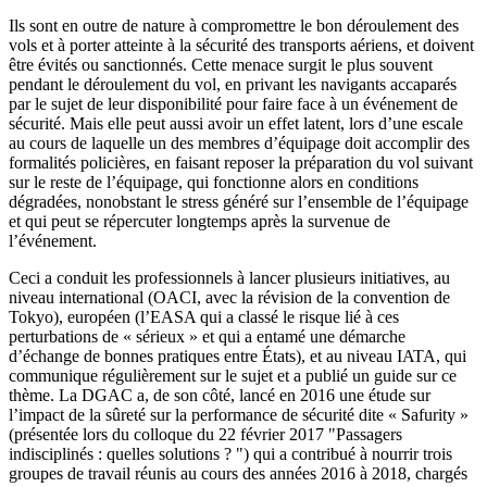
Ils sont en outre de nature à compromettre le bon déroulement des
vols et à porter atteinte à la sécurité des transports aériens, et doivent
être évités ou sanctionnés. Cette menace surgit le plus souvent
pendant le déroulement du vol, en privant les navigants accaparés
par le sujet de leur disponibilité pour faire face à un événement de
sécurité. Mais elle peut aussi avoir un effet latent, lors d’une escale
au cours de laquelle un des membres d’équipage doit accomplir des
formalités policières, en faisant reposer la préparation du vol suivant
sur le reste de l’équipage, qui fonctionne alors en conditions
dégradées, nonobstant le stress généré sur l’ensemble de l’équipage
et qui peut se répercuter longtemps après la survenue de
l’événement.
Ceci a conduit les professionnels à lancer plusieurs initiatives, au
niveau international (OACI, avec la révision de la convention de
Tokyo), européen (l’EASA qui a classé le risque lié à ces
perturbations de « sérieux » et qui a entamé une démarche
d’échange de bonnes pratiques entre États), et au niveau IATA, qui
communique régulièrement sur le sujet et a publié un guide sur ce
thème. La DGAC a, de son côté, lancé en 2016 une étude sur
l’impact de la sûreté sur la performance de sécurité dite « Safurity »
(présentée lors du colloque du 22 février 2017 "Passagers
indisciplinés : quelles solutions ? ") qui a contribué à nourrir trois
groupes de travail réunis au cours des années 2016 à 2018, chargés