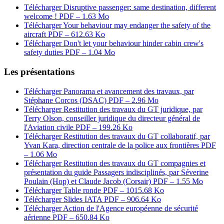
Télécharger Disruptive passenger: same destination, different
welcome !
PDF – 1.63 Mo
Télécharger Your behaviour may endanger the safety of the
aircraft
PDF – 612.63 Ko
Télécharger Don't let your behaviour hinder cabin crew's
safety duties
PDF – 1.04 Mo
Les présentations
Télécharger Panorama et avancement des travaux, par
Stéphane Corcos (DSAC)
PDF – 2.96 Mo
Télécharger Restitution des travaux du GT juridique, par
Terry Olson, conseiller juridique du directeur général de
l'Aviation civile
PDF – 199.26 Ko
Télécharger Restitution des travaux du GT collaboratif, par
Yvan Kara, direction centrale de la police aux frontières
PDF
– 1.06 Mo
Télécharger Restitution des travaux du GT compagnies et
présentation du guide Passagers indisciplinés, par Séverine
Poulain (Hop) et Claude Jacob (Corsair)
PDF – 1.55 Mo
Télécharger Table ronde
PDF – 1015.68 Ko
Télécharger Slides IATA
PDF – 906.64 Ko
Télécharger Action de l'Agence européenne de sécurité
aérienne
PDF – 650.84 Ko