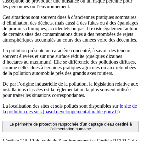
susceptible de provoquer une nuisance ou un risque pérenne pour
les personnes ou l’environnement.
Ces situations sont souvent dues à d’anciennes pratiques sommaires
d’élimination des déchets, mais aussi à des fuites ou à des épandages
de produits chimiques, accidentels ou pas. Il existe également autour
de certains sites des contaminations dues à des retombées de rejets
atmosphériques accumulés au cours des années voire des décennies.
La pollution présente un caractère concentré, à savoir des teneurs
souvent élevées et sur une surface réduite (quelques dizaines
d’hectares au maximum). Elle se différencie des pollutions diffuses,
comme celles dues à certaines pratiques agricoles ou aux retombées
de la pollution automobile près des grands axes routiers.
De par l’origine industrielle de la pollution, la législation relative aux
installations classées est la réglementation la plus souvent utilisée
pour traiter les situations correspondantes.
La localisation des sites et sols pollués sont disponibles sur
le site de
la pollution des sols (basol.developpement-durable.gouv.fr
).
Le périmètre de protection rapprochée d’un captage d’eau destiné à
l’alimentation humaine
L’article 215-13 du code de l’environnement et l’article R1321-2 du