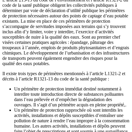
code de la santé publique obligent les collectivités publiques à
déterminer par voie de déclaration d’utilité publique les périmètres
de protection nécessaires autour des points de captage d’eau potable
existants. La mise en place de ces périmètres de protection
s’accompagne de servitudes imposées aux terrains qui s’y trouvent
inclus afin d’y limiter, voire y interdire, l’exercice d’activités
susceptibles de nuire à la qualité des eaux. Sont au premier chef
visées certaines pratiques agricoles : épandage, pâturage des
troupeaux à l’année, emplois de produits phytosanitaires et d’engrais
chimiques. Le développement de l’urbanisation et des infrastructures
de transports peuvent également engendrer des risques pour la
qualité des eaux potables.
Il existe trois types de périmètres mentionnés à l’article L1321-2 et
décrits à l’article R1321-13 du code de la santé publique :
Un périmètre de protection immédiat destiné notamment à
interdire toute introduction directe de substances polluantes
dans l’eau prélevée et d’empêcher la dégradation des
ouvrages. Il s’agit d’un périmètre acquis en pleine propriété,.
Un périmètre de protection rapprochée où sont interdits les
activités, installations et dépôts susceptibles d’entraîner une
pollution de nature à rendre l’eau impropre à la consommation
humaine. Les autres activités, installations et dépôts peuvent
faire l’objet de prescriptions et sont soumis à une surveillance