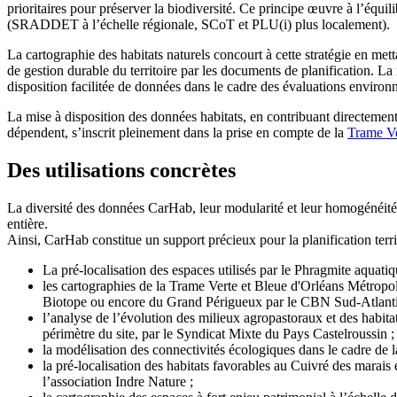
prioritaires pour préserver la biodiversité. Ce principe œuvre à l’équ
(SRADDET à l’échelle régionale, SCoT et PLU(i) plus localement).
La cartographie des habitats naturels concourt à cette stratégie en met
de gestion durable du territoire par les documents de planification. La 
disposition facilitée de données dans le cadre des évaluations enviro
La mise à disposition des données habitats, en contribuant directement a
dépendent, s’inscrit pleinement dans la prise en compte de la
Trame Ve
Des utilisations concrètes
La diversité des données CarHab, leur modularité et leur homogénéité 
entière.
Ainsi, CarHab constitue un support précieux pour la planification terr
La pré-localisation des espaces utilisés par le Phragmite aquat
les cartographies de la Trame Verte et Bleue d'Orléans Métr
Biotope ou encore du Grand Périgueux par le CBN Sud-Atlanti
l’analyse de l’évolution des milieux agropastoraux et des habitat
périmètre du site, par le Syndicat Mixte du Pays Castelroussin ;
la modélisation des connectivités écologiques dans le cadre de
la pré-localisation des habitats favorables au Cuivré des marais 
l’association Indre Nature ;