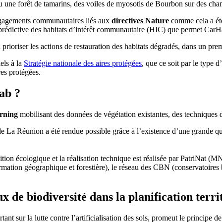
u une forêt de tamarins, des voiles de myosotis de Bourbon sur des cha
engagements communautaires liés aux
directives Nature
comme cela a été
 prédictive des habitats d’intérêt communautaire (HIC) que permet CarHab
prioriser les actions de restauration des habitats dégradés, dans un pr
els à la
Stratégie nationale des aires protégées
, que ce soit par le type d
ires protégées.
ab ?
rning
mobilisant des données de végétation existantes, des techniques d
 La Réunion a été rendue possible grâce à l’existence d’une grande quan
sition écologique et la réalisation technique est réalisée par PatriNa
information géographique et forestière), le réseau des CBN (conservatoi
x de biodiversité dans la planification terri
ant sur la lutte contre l’artificialisation des sols, promeut le principe 