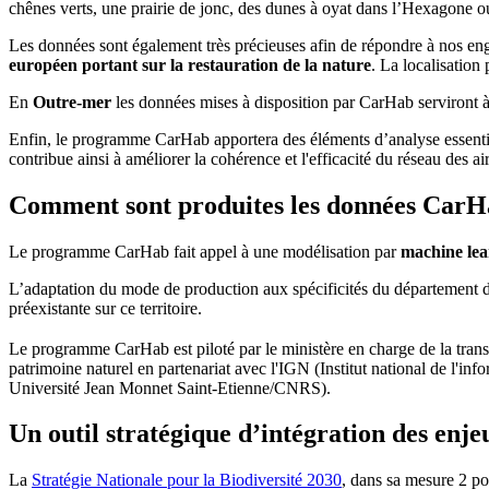
chênes verts, une prairie de jonc, des dunes à oyat dans l’Hexagone o
Les données sont également très précieuses afin de répondre à nos 
européen portant sur la restauration de la nature
. La localisation
En
Outre-mer
les données mises à disposition par CarHab serviront à 
Enfin, le programme CarHab apportera des éléments d’analyse essenti
contribue ainsi à améliorer la cohérence et l'efficacité du réseau des a
Comment sont produites les données CarH
Le programme CarHab fait appel à une modélisation par
machine lea
L’adaptation du mode de production aux spécificités du département de
préexistante sur ce territoire.
Le programme CarHab est piloté par le ministère en charge de la tran
patrimoine naturel en partenariat avec l'IGN (Institut national de l'
Université Jean Monnet Saint-Etienne/CNRS).
Un outil stratégique d’intégration des enjeu
La
Stratégie Nationale pour la Biodiversité 2030
,
dans sa mesure 2 port