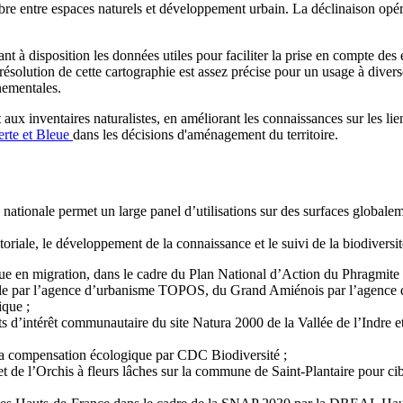
ilibre entre espaces naturels et développement urbain. La déclinaison opé
tant à disposition les données utiles pour faciliter la prise en compte d
résolution de cette cartographie est assez précise pour un usage à diverse
nnementales.
ux inventaires naturalistes, en améliorant les connaissances sur les lien
rte et Bleue
dans les décisions d'aménagement du territoire.
nationale permet un large panel d’utilisations sur des surfaces globale
itoriale, le développement de la connaissance et le suivi de la biodiver
ique en migration, dans le cadre du Plan National d’Action du Phragmite 
opole par l’agence d’urbanisme TOPOS, du Grand Amiénois par l’agen
que ;
s d’intérêt communautaire du site Natura 2000 de la Vallée de l’Indre et 
 la compensation écologique par CDC Biodiversité ;
et de l’Orchis à fleurs lâches sur la commune de Saint-Plantaire pour cib