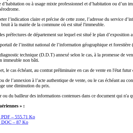
 d’habitation ou à usage mixte professionnel et d’habitation ou d’un im
 aérodrome.
er l’indication claire et précise de cette zone, l’adresse du service d’i
au bruit à la mairie de la commune où est situé l'immeuble.
 des préfectures de département sur lequel est situé le plan d’exposition 
ortail de l’institut national de l’information géographique et forestière
 diagnostic technique (D.D.T) annexé selon le cas, à la promesse de vent
 un immeuble non bâti.
, le cas échéant, au contrat préliminaire en cas de vente en l'état futu
 de l’annexion à l’acte authentique de vente, ou le cas échéant au cont
uge une diminution du prix.
ur ou du bailleur des informations contenues dans ce document qui n'a q
aériennes » :
0
PDF – 555.71 Ko
0
DOC – 87 Ko