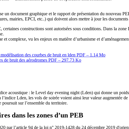
un document graphique et le rapport de présentation du nouveau PEB. 
res, mairies, EPCI, etc..) qui doivent alors mettre à jour les documents 
, certaines constructions sont autorisées sous conditions. Dans la zone 
ue.
gue et complexe, vu les enjeux en matière d’urbanisme et d’aménagem
a modélisation des courbes de bruit en lden
PDF – 1.14 Mo
nes de bruit des aérodromes
PDF – 297.73 Ko
e acoustique : le Level day evening night (Lden) qui donne un poids dif
n l’indice Lden, les vols de soirée voient ainsi leur valeur augmentée de
 poursuit sur l’ensemble du territoire.
ires dans les zones d’un PEB
2020 par l’article 94 de la loi n° 2019-1428 du 24 décembre 2019 d'ori