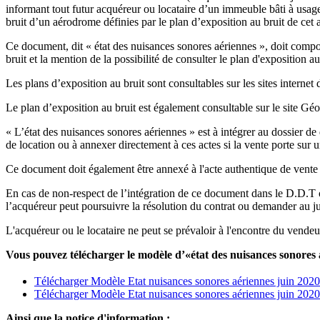
informant tout futur acquéreur ou locataire d’un immeuble bâti à usage
bruit d’un aérodrome définies par le plan d’exposition au bruit de cet
Ce document, dit « état des nuisances sonores aériennes », doit comport
bruit et la mention de la possibilité de consulter le plan d'exposition 
Les plans d’exposition au bruit sont consultables sur les sites internet
Le plan d’exposition au bruit est également consultable sur le site Géop
« L’état des nuisances sonores aériennes » est à intégrer au dossier de
de location ou à annexer directement à ces actes si la vente porte sur
Ce document doit également être annexé à l'acte authentique de vente et
En cas de non-respect de l’intégration de ce document dans le D.D.T ou
l’acquéreur peut poursuivre la résolution du contrat ou demander au j
L'acquéreur ou le locataire ne peut se prévaloir à l'encontre du vende
Vous pouvez télécharger le modèle d’«état des nuisances sonores 
Télécharger Modèle Etat nuisances sonores aériennes juin 202
Télécharger Modèle Etat nuisances sonores aériennes juin 202
Ainsi que la notice d'information :