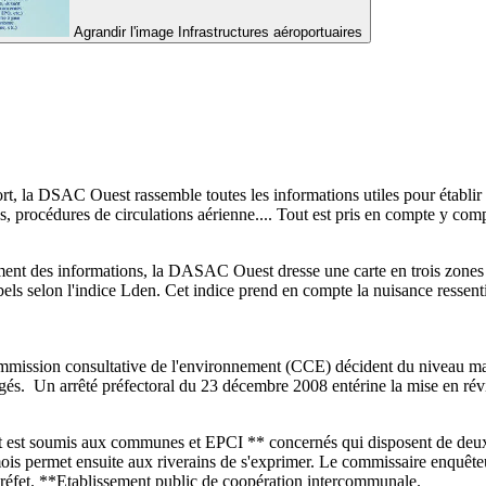
Agrandir l'image
Infrastructures aéroportuaires
rt, la DSAC Ouest rassemble toutes les informations utiles pour établir 
res, procédures de circulations aérienne.... Tout est pris en compte y co
ent des informations, la DASAC Ouest dresse une carte en trois zones o
cibels selon l'indice Lden. Cet indice prend en compte la nuisance ressen
mmission consultative de l'environnement (CCE) décident du niveau max
s. Un arrêté préfectoral du 23 décembre 2008 entérine la mise en révi
 est soumis aux communes et EPCI ** concernés qui disposent de deux m
s permet ensuite aux riverains de s'exprimer. Le commissaire enquête
 préfet. **Etablissement public de coopération intercommunale.