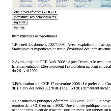
Tous droits réservés - DGAC
Infrastructures aéroportuaires
Agrandir
Fermer
Infrastructures aéroportuaires
1.Recueil des données 2007/2008 : Avec l'exploitant de l'aéropo
Statistiques et hypothèses de trafic, évolutions des infrastructu
2.Avant-projet de PEB Août 2008 : Après l'étude et le recoupem
la réglementation. Elles indiquent l'exploitation au bruit en dé
du 26 avril 2002.
3.Présentation à la CCE 17 novembre 2008 : Le préfet et la Co
dB). Ceux des zones A (70 dB) et D (50 dB) demeurent inchangé
4.Consultations publiques décembre 2008-avril 2009 : Le projet
réunion de la CCE en mars 2009. Une enquête publique d'un moi
pétitionnaires, avant de remettre, sous un mois, son rapport au