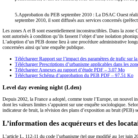
5.Approbation du PEB septembre 2010 : La DSAC Ouest réalise 
septembre 2010, il sont diffusés aux services concernés (préfectu
Les zones A et B sont essentiellement inconstructibles. Dans la zone C
sont autorisés à condition qu’ils fassent l’objet d’une isolation phoniq
L’adoption d’un PEB donne lieu à une procédure administrative lon
concernées ainsi qu’une enquête publique.
Télécharger Rapport sur l’impact des paramètres de trafic sur l
Télécharger Prescriptions d’urbanisme applicables dans les zo
Télécharger Annexes au rapport d’étude
PDF – 3.07 Mo
Télécharger Schéma d’approbation du PEB
PDF – 97.51 Ko
Level day evening night (Lden)
Depuis 2002, la France a adopté, comme toute l’Europe, un nouvel indic
dont les valeurs limites s’appuient sur une enquête sociologique. Selo
indicateur de bruit, la révision des plans d’exposition au bruit (PEB) se
L’information des acquéreurs et des locata
L’article L. 112-11 du code l’urbanisme (tel que modifié au 1er juin 