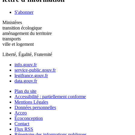
S'abonner
Ministères
transition écologique
aménagement du territoire
transports
ville et logement
Liberté, Égalité, Fraternité
info.gouv.fr
service-public.gouv.fr
legifrance.gouv.fr
data.gouv.fr
Plan du site
Accessibilité : partiellement conforme
Mentions Légales
Données personnelles
Acceo
Écoconception
Contact
Flux RSS
Répertoire des informations publiques