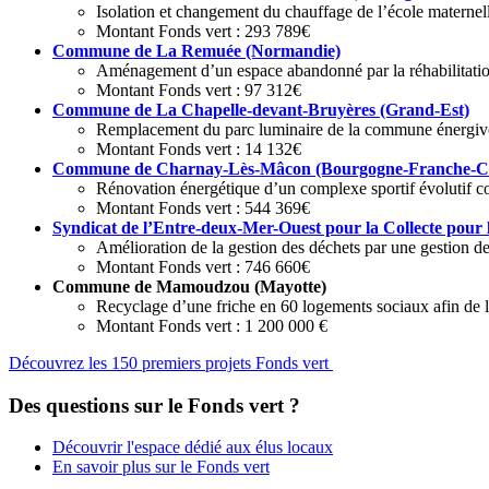
Isolation et changement du chauffage de l’école materne
Montant Fonds vert : 293 789€
Commune de La Remuée (Normandie)
Aménagement d’un espace abandonné par la réhabilitation d
Montant Fonds vert : 97 312€
Commune de La Chapelle-devant-Bruyères (Grand-Est)
Remplacement du parc luminaire de la commune énergivor
Montant Fonds vert : 14 132€
Commune de Charnay-Lès-Mâcon (Bourgogne-Franche-C
Rénovation énergétique d’un complexe sportif évolutif 
Montant Fonds vert : 544 369€
Syndicat de l’Entre-deux-Mer-Ouest pour la Collecte pour
Amélioration de la gestion des déchets par une gestion de
Montant Fonds vert : 746 660€
Commune de Mamoudzou (Mayotte)
Recyclage d’une friche en 60 logements sociaux afin de l
Montant Fonds vert : 1 200 000 €
Découvrez les 150 premiers projets Fonds vert
Des questions sur le Fonds vert ?
Découvrir l'espace dédié aux élus locaux
En savoir plus sur le Fonds vert