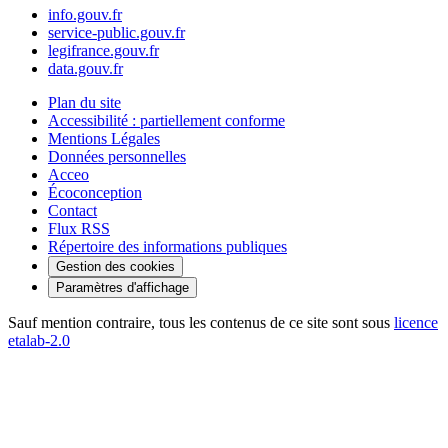
info.gouv.fr
service-public.gouv.fr
legifrance.gouv.fr
data.gouv.fr
Plan du site
Accessibilité : partiellement conforme
Mentions Légales
Données personnelles
Acceo
Écoconception
Contact
Flux RSS
Répertoire des informations publiques
Gestion des cookies
Paramètres d'affichage
Sauf mention contraire, tous les contenus de ce site sont sous
licence
etalab-2.0