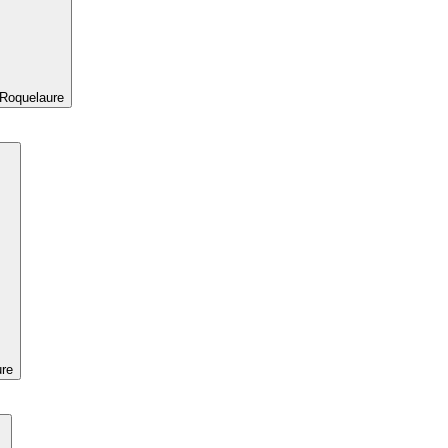
 Roquelaure
ure