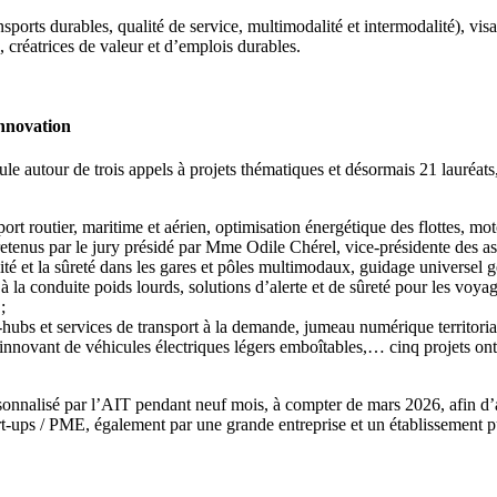
orts durables, qualité de service, multimodalité et intermodalité), visant
, créatrices de valeur et d’emplois durables.
innovation
e autour de trois appels à projets thématiques et désormais 21 lauréats,
rt routier, maritime et aérien, optimisation énergétique des flottes, mot
 retenus par le jury présidé par Mme Odile Chérel, vice-présidente des 
bilité et la sûreté dans les gares et pôles multimodaux, guidage universel
e à la conduite poids lourds, solutions d’alerte et de sûreté pour les voy
;
bs et services de transport à la demande, jumeau numérique territorial
e innovant de véhicules électriques légers emboîtables,… cinq projets ont
nalisé par l’AIT pendant neuf mois, à compter de mars 2026, afin d’accé
tart-ups / PME, également par une grande entreprise et un établissement