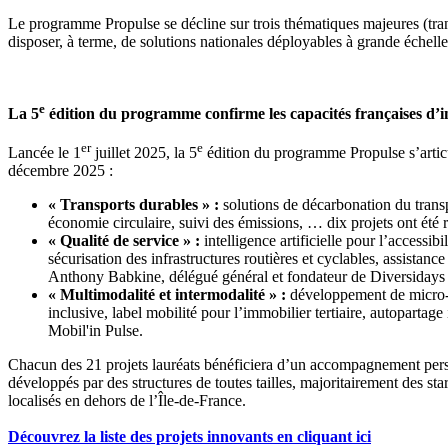
Le programme Propulse se décline sur trois thématiques majeures (transp
disposer, à terme, de solutions nationales déployables à grande échelle
e
La 5
édition du programme confirme les capacités françaises d’
er
e
Lancée le 1
juillet 2025, la 5
édition du programme Propulse s’articul
décembre 2025 :
« Transports durables » :
solutions de décarbonation du transpo
économie circulaire, suivi des émissions, … dix projets ont été
« Qualité de service » :
intelligence artificielle pour l’accessi
sécurisation des infrastructures routières et cyclables, assistanc
Anthony Babkine, délégué général et fondateur de Diversidays 
« Multimodalité et intermodalité » :
développement de micro-hu
inclusive, label mobilité pour l’immobilier tertiaire, autopartag
Mobil'in Pulse.
Chacun des 21 projets lauréats bénéficiera d’un accompagnement person
développés par des structures de toutes tailles, majoritairement des s
localisés en dehors de l’Île-de-France.
Découvrez la liste des projets innovants en cliquant ici