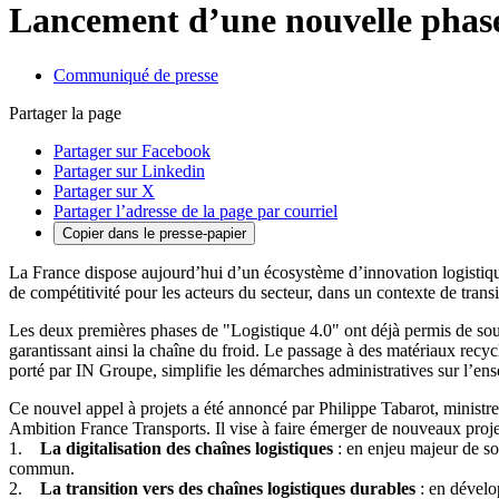
Lancement d’une nouvelle phase 
Communiqué de presse
Partager la page
Partager sur Facebook
Partager sur Linkedin
Partager sur X
Partager l’adresse de la page par courriel
Copier dans le presse-papier
La France dispose aujourd’hui d’un écosystème d’innovation logistique
de compétitivité pour les acteurs du secteur, dans un contexte de trans
Les deux premières phases de "Logistique 4.0" ont déjà permis de soute
garantissant ainsi la chaîne du froid. Le passage à des matériaux recyc
porté par IN Groupe, simplifie les démarches administratives sur l’ens
Ce nouvel appel à projets a été annoncé par Philippe Tabarot, ministre
Ambition France Transports. Il vise à faire émerger de nouveaux proje
1.
La digitalisation des chaînes logistiques
: en enjeu majeur de so
commun.
2.
La transition vers des chaînes logistiques durables
: en dévelop