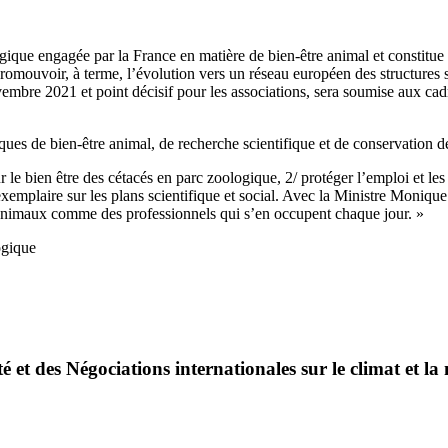
ogique engagée par la France en matière de bien-être animal et constitu
de promouvoir, à terme, l’évolution vers un réseau européen des structures
vembre 2021 et point décisif pour les associations, sera soumise aux c
itiques de bien-être animal, de recherche scientifique et de conservatio
our le bien être des cétacés en parc zoologique, 2/ protéger l’emploi et
t exemplaire sur les plans scientifique et social. Avec la Ministre Moni
 animaux comme des professionnels qui s’en occupent chaque jour. »
ogique
é et des Négociations internationales sur le climat et la