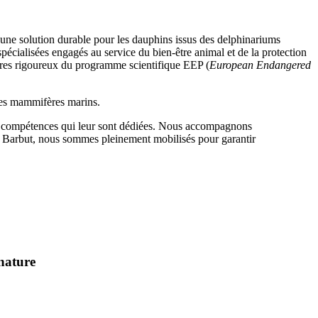
e une solution durable pour les dauphins issus des delphinariums
 spécialisées engagés au service du bien-être animal et de la protection
adres rigoureux du programme scientifique EEP (
European Endangered
n des mammifères marins.
 les compétences qui leur sont dédiées. Nous accompagnons
que Barbut, nous sommes pleinement mobilisés pour garantir
 nature