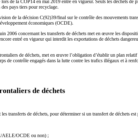
lors de la COP14 en mai 2019 entre en vigueur. Seuls les déchets de pla
 des pays tiers pour recyclage.
ion de la décision C(92)39/final sur le contrôle des mouvements transfr
 et développement économiques (OCDE).
in 2006 concernant les transferts de déchets met en œuvre les disposit
encore entré en vigueur qui interdit les exportations de déchets dang
sfrontaliers de déchets, met en œuvre l’obligation d’établir un plan relati
s de contrôle engagés dans la lutte contre les trafics illégaux et à renfo
frontaliers de déchets
transferts de déchets, pour déterminer si un transfert de déchets est po
e l’UE/AELE/OCDE ou non) ;