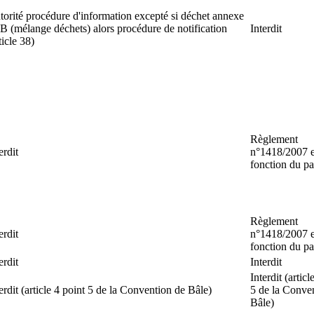
torité procédure d'information excepté si déchet annexe
 B (mélange déchets) alors procédure de notification
Interdit
ticle 38)
Règlement
erdit
n°1418/2007 
fonction du p
Règlement
erdit
n°1418/2007 
fonction du p
erdit
Interdit
Interdit (articl
erdit (article 4 point 5 de la Convention de Bâle)
5 de la Conve
Bâle)