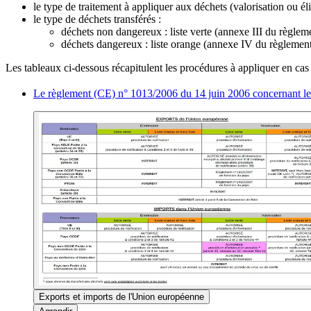
le type de traitement à appliquer aux déchets (valorisation ou él
le type de déchets transférés :
déchets non dangereux : liste verte (annexe III du règleme
déchets dangereux : liste orange (annexe IV du règlement
Les tableaux ci-dessous récapitulent les procédures à appliquer en cas
Le règlement (CE) n° 1013/2006 du 14 juin 2006 concernant les
Exports et imports de l'Union européenne