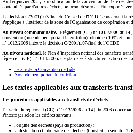
Au 1er janvier 2021, la modification de la convention de Bâle décidée 
contaminés par d'autres déchets, pourront désormais être exportés vers
La décision C(2001)107/final du Conseil de l'OCDE concernant la révis
s'applique à l'intérieur de la zone de l'Organisation de coopération
Au niveau communautaire,
le règlement (CE) n° 1013/2006 du 14 ju
convention (amendement portant interdiction) adopté en 1995 et non 
n° 1013/2006 intègre la décision C(2001)107/final de l’OCDE.
Au niveau national
, le Plan d’inspection national des transferts tran
règlement (CE) n° 1013/2006. Ce plan vise à structurer l'action des corp
Le site de la Convention de Bâle
Amendement portant interdiction
Les textes applicables aux transferts trans
Les procédures applicables aux transferts de déchets
En vertu du règlement (CE) n° 1013/2006 du 14 juin 2006 concernant les 
s'interroger selon les critères suivants :
l'origine des déchets (pays de production) ;
la destination et l'itinéraire des déchets (transfert au sein d