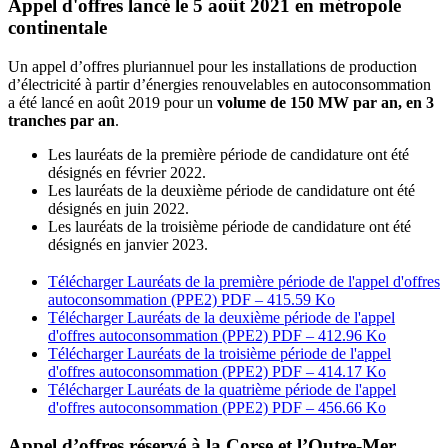
Appel d'offres lancé le 5 août 2021 en métropole
continentale
Un appel d’offres pluriannuel pour les installations de production
d’électricité à partir d’énergies renouvelables en autoconsommation
a été lancé en août 2019 pour un
volume de 150 MW par an, en 3
tranches par an
.
Les lauréats de la première période de candidature ont été
désignés en février 2022.
Les lauréats de la deuxième période de candidature ont été
désignés en juin 2022.
Les lauréats de la troisième période de candidature ont été
désignés en janvier 2023.
Télécharger Lauréats de la première période de l'appel d'offres
autoconsommation (PPE2)
PDF – 415.59 Ko
Télécharger Lauréats de la deuxième période de l'appel
d'offres autoconsommation (PPE2)
PDF – 412.96 Ko
Télécharger Lauréats de la troisième période de l'appel
d'offres autoconsommation (PPE2)
PDF – 414.17 Ko
Télécharger Lauréats de la quatrième période de l'appel
d'offres autoconsommation (PPE2)
PDF – 456.66 Ko
Appel d’offres réservé à la Corse et l’Outre-Mer