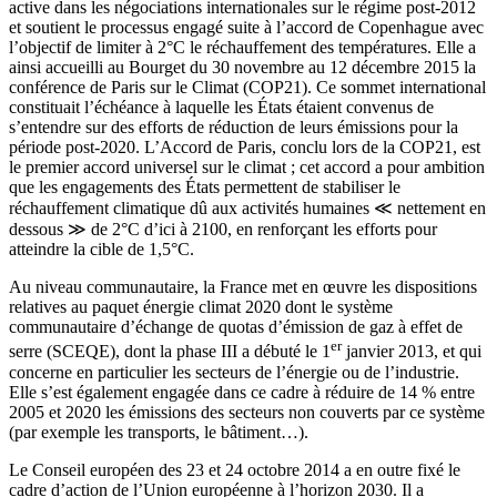
active dans les négociations internationales sur le régime post-2012
et soutient le processus engagé suite à l’accord de Copenhague avec
l’objectif de limiter à 2°C le réchauffement des températures. Elle a
ainsi accueilli au Bourget du 30 novembre au 12 décembre 2015 la
conférence de Paris sur le Climat (COP21). Ce sommet international
constituait l’échéance à laquelle les États étaient convenus de
s’entendre sur des efforts de réduction de leurs émissions pour la
période post-2020. L’Accord de Paris, conclu lors de la COP21, est
le premier accord universel sur le climat ; cet accord a pour ambition
que les engagements des États permettent de stabiliser le
réchauffement climatique dû aux activités humaines ≪ nettement en
dessous ≫ de 2°C d’ici à 2100, en renforçant les efforts pour
atteindre la cible de 1,5°C.
Au niveau communautaire, la France met en œuvre les dispositions
relatives au paquet énergie climat 2020 dont le système
communautaire d’échange de quotas d’émission de gaz à effet de
er
serre (SCEQE), dont la phase III a débuté le 1
janvier 2013, et qui
concerne en particulier les secteurs de l’énergie ou de l’industrie.
Elle s’est également engagée dans ce cadre à réduire de 14 % entre
2005 et 2020 les émissions des secteurs non couverts par ce système
(par exemple les transports, le bâtiment…).
Le Conseil européen des 23 et 24 octobre 2014 a en outre fixé le
cadre d’action de l’Union européenne à l’horizon 2030. Il a