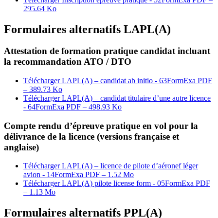
295.64 Ko
Formulaires alternatifs LAPL(A)
Attestation de formation pratique candidat incluant
la recommandation ATO / DTO
Télécharger LAPL(A) – candidat ab initio - 63FormExa
PDF
– 389.73 Ko
Télécharger LAPL(A) – candidat titulaire d’une autre licence
- 64FormExa
PDF – 498.93 Ko
Compte rendu d’épreuve pratique en vol pour la
délivrance de la licence (versions française et
anglaise)
Télécharger LAPL(A) – licence de pilote d’aéronef léger
avion - 14FormExa
PDF – 1.52 Mo
Télécharger LAPL(A) pilote license form - 05FormExa
PDF
– 1.13 Mo
Formulaires alternatifs PPL(A)