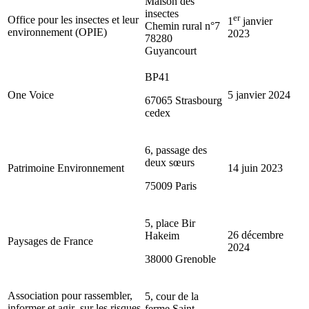
Maison des
insectes
er
Office pour les insectes et leur
1
janvier
Chemin rural n°7
environnement (OPIE)
2023
78280
Guyancourt
BP41
One Voice
5 janvier 2024
67065 Strasbourg
cedex
6, passage des
deux sœurs
Patrimoine Environnement
14 juin 2023
75009 Paris
5, place Bir
26 décembre
Hakeim
Paysages de France
2024
38000 Grenoble
Association pour rassembler,
5, cour de la
informer et agir sur les risques
ferme Saint-