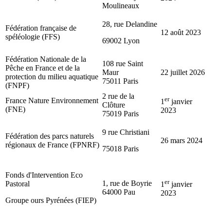
Moulineaux
28, rue Delandine
Fédération française de
12 août 2023
spéléologie (FFS)
69002 Lyon
Fédération Nationale de la
108 rue Saint
Pêche en France et de la
Maur
22 juillet 2026
protection du milieu aquatique
75011 Paris
(FNPF)
2 rue de la
er
France Nature Environnement
1
janvier
Clôture
(FNE)
2023
75019 Paris
9 rue Christiani
Fédération des parcs naturels
26 mars 2024
régionaux de France (FPNRF)
75018 Paris
Fonds d'Intervention Eco
er
1, rue de Boyrie
Pastoral
1
janvier
64000 Pau
2023
Groupe ours Pyrénées (FIEP)