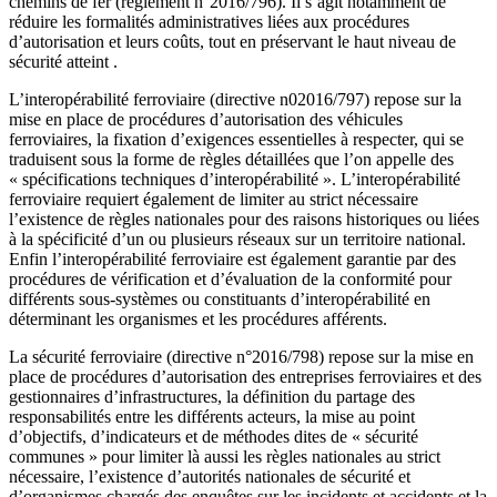
chemins de fer (règlement n°2016/796). Il s’agit notamment de
réduire les formalités administratives liées aux procédures
d’autorisation et leurs coûts, tout en préservant le haut niveau de
sécurité atteint .
L’interopérabilité ferroviaire (directive n02016/797) repose sur la
mise en place de procédures d’autorisation des véhicules
ferroviaires, la fixation d’exigences essentielles à respecter, qui se
traduisent sous la forme de règles détaillées que l’on appelle des
« spécifications techniques d’interopérabilité ». L’interopérabilité
ferroviaire requiert également de limiter au strict nécessaire
l’existence de règles nationales pour des raisons historiques ou liées
à la spécificité d’un ou plusieurs réseaux sur un territoire national.
Enfin l’interopérabilité ferroviaire est également garantie par des
procédures de vérification et d’évaluation de la conformité pour
différents sous-systèmes ou constituants d’interopérabilité en
déterminant les organismes et les procédures afférents.
La sécurité ferroviaire (directive n°2016/798) repose sur la mise en
place de procédures d’autorisation des entreprises ferroviaires et des
gestionnaires d’infrastructures, la définition du partage des
responsabilités entre les différents acteurs, la mise au point
d’objectifs, d’indicateurs et de méthodes dites de « sécurité
communes » pour limiter là aussi les règles nationales au strict
nécessaire, l’existence d’autorités nationales de sécurité et
d’organismes chargés des enquêtes sur les incidents et accidents et la