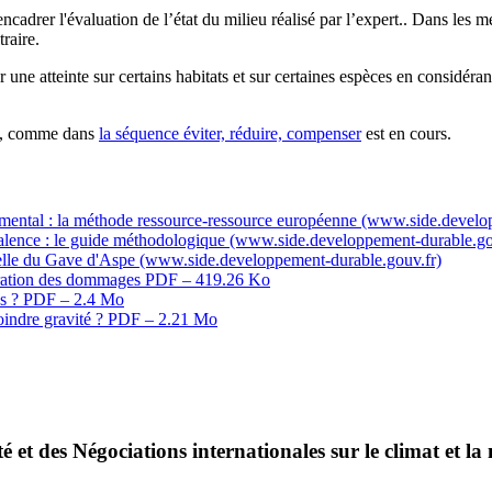
encadrer l'évaluation de l’état du milieu réalisé par l’expert.. Dans les
raire.
ne atteinte sur certains habitats et sur certaines espèces en considéran
es, comme dans
la séquence éviter, réduire, compenser
est en cours.
ental : la méthode ressource-ressource européenne (www.side.develop
valence : le guide méthodologique (www.side.developpement-durable.go
ntelle du Gave d'Aspe (www.side.developpement-durable.gouv.fr)
paration des dommages
PDF – 419.26 Ko
es ?
PDF – 2.4 Mo
indre gravité ?
PDF – 2.21 Mo
é et des Négociations internationales sur le climat et la