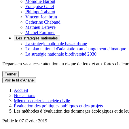
Monique Barbut
Françoise Gatel
Philippe Tabarot
Vincent Jeanbrun
Catherine Chabaud
Mathieu Lefevre
Michel Fournier
Les stratégies nationales
La stratégie nationale bas-carbone
Le plan national d'adaptation au changement climatique
La stratégie nationale biodiversité 2030
Départs en vacances : attention au risque de feux et aux fortes chaleur
Fermer
Voir le fil d’Ariane
Accueil
Nos actions
Mieux associer la société civile
Évaluation des politiques publiques et des projets
Les méthodes d’évaluation des dommages écologiques et de leu
Publié le 07 février 2019