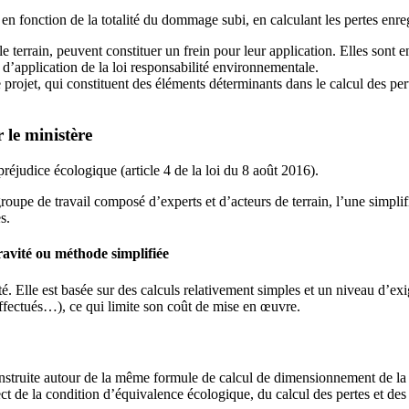
 en fonction de la totalité du dommage subi, en calculant les pertes en
 terrain, peuvent constituer un frein pour leur application. Elles sont e
 d’application de la loi responsabilité environnementale.
e projet, qui constituent des éléments déterminants dans le calcul des p
 le ministère
éjudice écologique (article 4 de la loi du 8 août 2016).
oupe de travail composé d’experts et d’acteurs de terrain, l’une simpl
s.
vité ou méthode simplifiée
. Elle est basée sur des calculs relativement simples et un niveau d’e
effectués…), ce qui limite son coût de mise en œuvre.
nstruite autour de la même formule de calcul de dimensionnement de l
t de la condition d’équivalence écologique, du calcul des pertes et des g