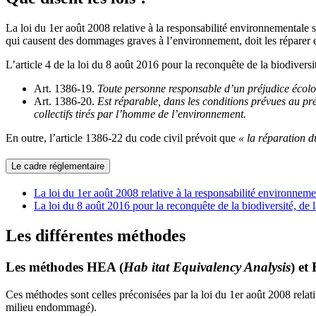
La loi du 1er août 2008 relative à la responsabilité environnementale st
qui causent des dommages graves à l’environnement, doit les réparer 
L’article 4 de la loi du 8 août 2016 pour la reconquête de la biodiversi
Art. 1386-19.
Toute personne responsable d’un préjudice écolog
Art. 1386-20.
Est réparable, dans les conditions prévues au pré
collectifs tirés par l’homme de l’environnement.
En outre, l’article 1386-22 du code civil prévoit que
« la réparation d
Le cadre réglementaire
La loi du 1er août 2008 relative à la responsabilité environnem
La loi du 8 août 2016 pour la reconquête de la biodiversité, de
Les différentes méthodes
Les méthodes HEA (
Hab itat Equivalency Analysis
) et
Ces méthodes sont celles préconisées par la loi du 1er août 2008 relati
milieu endommagé).