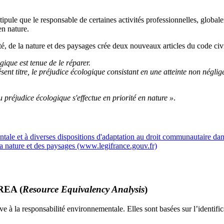
ipule que le responsable de certaines activités professionnelles, globaleme
en nature.
té, de la nature et des paysages crée deux nouveaux articles du code civi
ique est tenue de le réparer.
sent titre, le préjudice écologique consistant en une atteinte non négl
u préjudice écologique s'effectue en priorité en nature »
.
entale et à diverses dispositions d'adaptation au droit communautaire 
 la nature et des paysages (www.legifrance.gouv.fr)
 REA (
Resource Equivalency Analysis
)
ve à la responsabilité environnementale. Elles sont basées sur l’identif