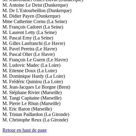
M. Antoine Le Deist (Dunkerque)
M. De L'Estourbeillon (Dunkerque)
M. Didier Payen (Dunkerque)
Mme Catherine Cornu (La Seine)
M. François Cadoret (La Seine)
M. Laurent Letty (La Seine)
M. Pascal Erny (La Seine)
M. Gilles Lanfranchi (Le Havre)
M. Pavel Pereira (Le Havre)
M. Pascal Olier (Le Havre)
M. François Le Guern (Le Havre)
M. Ludovic Madec (La Loire)
M. Etienne Doux (La Loire)
M. Dominique Hardy (La Loire)
M. Frédéric Quiniou (La Loire)
M. Jean-Jacques Le Borgne (Brest)
M. Stéphane Rivier (Marseille)
M. Tangi Capitaine (Marseille)
M. Pierre Le Rhun (Marseille)
M. Eric Baron (Marseille)
M. Tristan Paillardon (La Gironde)
M. Christophe Reux (La Gironde)
Retour en haut de page